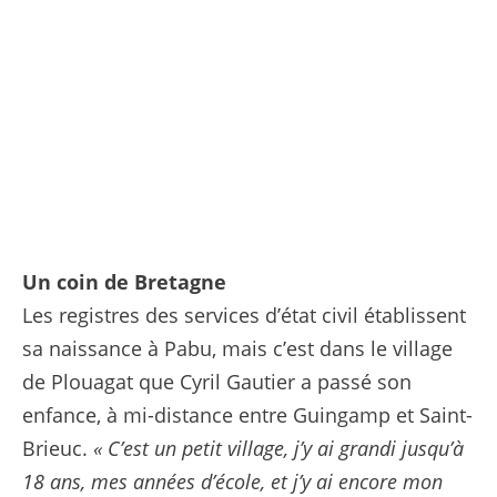
gautier (cyril) - (fra) - ISSOIRE/ISSOIRE || 139932_0051 France <motCle99> ACTION COMPETITION COVID </motCle99> © PRESSE SPORTS
Un coin de Bretagne
Les registres des services d’état civil établissent
sa naissance à Pabu, mais c’est dans le village
de Plouagat que Cyril Gautier a passé son
enfance, à mi-distance entre Guingamp et Saint-
Brieuc.
« C’est un petit village, j’y ai grandi jusqu’à
18 ans, mes années d’école, et j’y ai encore mon