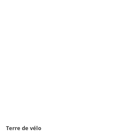
GRAND PRIX DE PLUMELEC HOMMES / 28 MAI 2016 / PLUMELEC / PHOTO BRUNO BADE / SAMUEL DUMOULIN (FRA) VAINQUEUR ET CYRIL GAUTIER (FRA) ALM / © PRESSE SPORTS
Terre de vélo