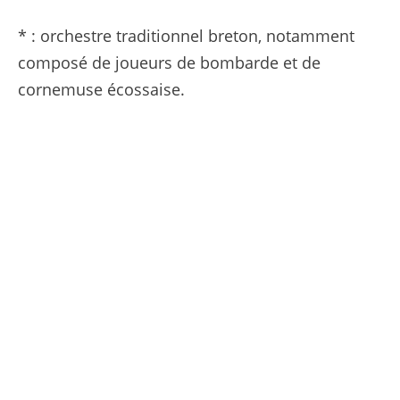
* : orchestre traditionnel breton, notamment
composé de joueurs de bombarde et de
cornemuse écossaise.
LE PANACHE SOUS
TADEJ POGAC