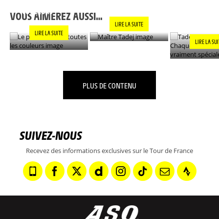
MAÎTRE TADEJ
TOUTES LES
CHAQUE VIC
© PRESSE SPORTS
COULEURS
EST VRAIM
VOUS AIMEREZ AUSSI…
SPÉCIALE »
LIRE LA SUITE
LIRE LA SUITE
LIRE LA SU
PLUS DE CONTENU
SUIVEZ-NOUS
Recevez des informations exclusives sur le Tour de France