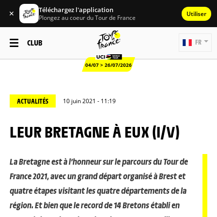
Téléchargez l'application
✕
Utiliser
Plongez au coeur du Tour de France
CLUB
FR
04/07 > 26/07/2026
ACTUALITÉS
10 juin 2021 - 11:19
LEUR BRETAGNE À EUX (I/V)
La Bretagne est à l’honneur sur le parcours du Tour de
France 2021, avec un grand départ organisé à Brest et
quatre étapes visitant les quatre départements de la
région. Et bien que le record de 14 Bretons établi en