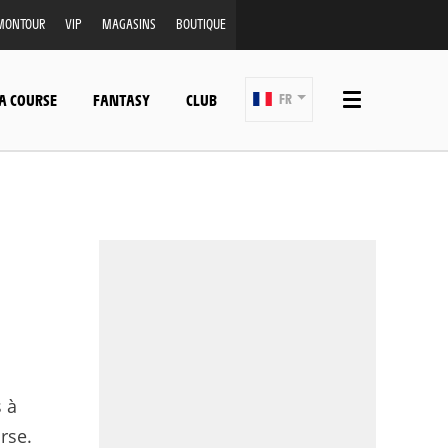
MONTOUR
VIP
MAGASINS
BOUTIQUE
A COURSE
FANTASY
CLUB
FR
 à
rse.