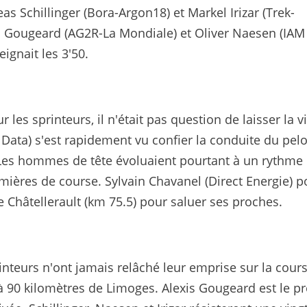
s Schillinger (Bora-Argon18) et Markel Irizar (Trek-
xis Gougeard (AG2R-La Mondiale) et Oliver Naesen (IAM
eignait les 3'50.
r les sprinteurs, il n'était pas question de laisser la v
ata) s'est rapidement vu confier la conduite du pel
 Les hommes de tête évoluaient pourtant à un rythme 
ières de course. Sylvain Chavanel (Direct Energie) p
de Châtellerault (km 75.5) pour saluer ses proches.
rinteurs n'ont jamais relâché leur emprise sur la cour
à 90 kilomètres de Limoges. Alexis Gougeard est le p