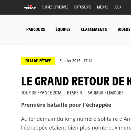
AUTRES ÉPREUVES
DIFFUSEURS
MÉDIAS
JEUX
PARCOURS
ÉQUIPES
CLASSEMENTS
VIDÉOS
FILM DE L'ÉTAPE
5 juillet 2016 - 17:14
LE GRAND RETOUR DE 
TOUR DE FRANCE 2016
|
ÉTAPE 4
|
SAUMUR > LIMOGES
Première bataille pour l'échappée
Au lendemain du long numéro solitaire d'Arm
l'échappée étaient bien plus nombreux mercr