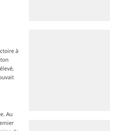
ictoire à
oton
élevé,
ouvait
se. Au
remier