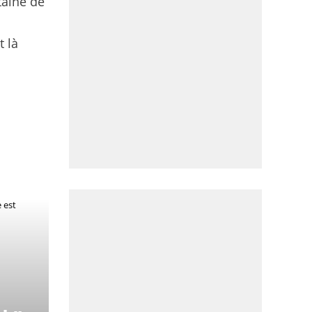
taine de
 là