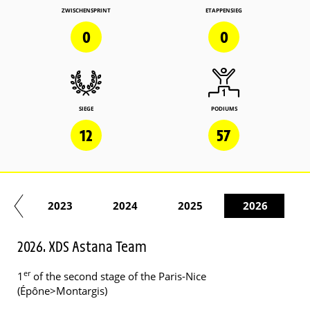
ZWISCHENSPRINT
ETAPPENSIEG
0
0
SIEGE
PODIUMS
12
57
22
2023
2024
2025
2026
2026. XDS Astana Team
er
1
of the second stage of the Paris-Nice
(Épône>Montargis)