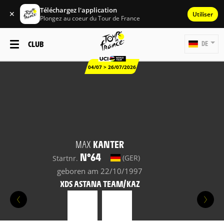
Téléchargez l'application
✕
Utiliser
Plongez au coeur du Tour de France
CLUB
DE
04/07 > 26/07/2026
MAX
KANTER
N°64
(GER)
Startnr.
geboren am 22/10/1997
XDS ASTANA TEAM/KAZ