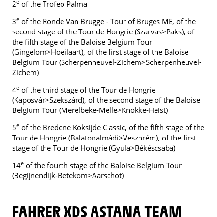
e
2
of the Trofeo Palma
e
3
of the Ronde Van Brugge - Tour of Bruges ME, of the
second stage of the Tour de Hongrie (Szarvas>Paks), of
the fifth stage of the Baloise Belgium Tour
(Gingelom>Hoeilaart), of the first stage of the Baloise
Belgium Tour (Scherpenheuvel-Zichem>Scherpenheuvel-
Zichem)
e
4
of the third stage of the Tour de Hongrie
(Kaposvár>Szekszárd), of the second stage of the Baloise
Belgium Tour (Merelbeke-Melle>Knokke-Heist)
e
5
of the Bredene Koksijde Classic, of the fifth stage of the
Tour de Hongrie (Balatonalmádi>Veszprém), of the first
stage of the Tour de Hongrie (Gyula>Békéscsaba)
e
14
of the fourth stage of the Baloise Belgium Tour
(Begijnendijk-Betekom>Aarschot)
FAHRER XDS ASTANA TEAM