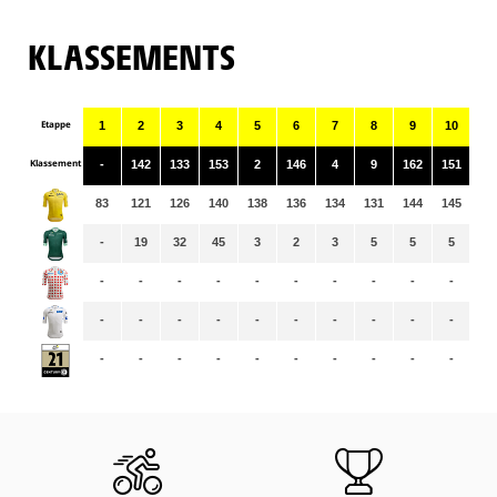
KLASSEMENTS
Etappe
1
2
3
4
5
6
7
8
9
10
11
Klassement
-
142
133
153
2
146
4
9
162
151
18
83
121
126
140
138
136
134
131
144
145
14
-
19
32
45
3
2
3
5
5
5
5
-
-
-
-
-
-
-
-
-
-
-
-
-
-
-
-
-
-
-
-
-
-
-
-
-
-
-
-
-
-
-
-
-