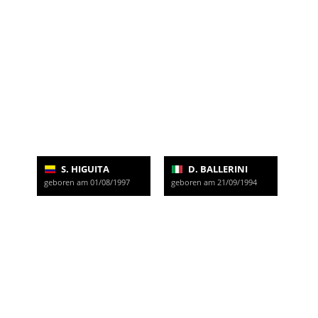
S. HIGUITA
D. BALLERINI
geboren am 01/08/1997
geboren am 21/09/1994