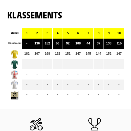
KLASSEMENTS
Etappe
1
2
3
4
5
6
7
8
9
10
11
Klassement
-
136
152
56
92
108
44
37
138
115
11
182
167
168
152
151
147
145
144
152
147
14
-
-
-
-
-
-
-
-
-
-
-
-
-
-
-
-
-
-
-
-
-
-
-
-
-
-
-
-
-
-
-
-
-
-
-
-
-
-
-
-
-
-
-
-