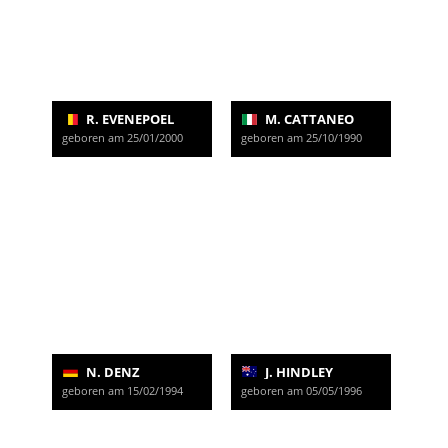
R. EVENEPOEL
M. CATTANEO
geboren am 25/01/2000
geboren am 25/10/1990
N. DENZ
J. HINDLEY
geboren am 15/02/1994
geboren am 05/05/1996