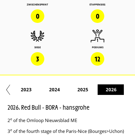
ZWISCHENSPRINT
ETAPPENSIEG
0
0
SIEGE
PODIUMS
3
12
22
2023
2024
2025
2026
2026. Red Bull - BORA - hansgrohe
e
2
of the Omloop Nieuwsblad ME
e
3
of the fourth stage of the Paris-Nice (Bourges>Uchon)