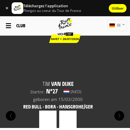
Téléchargez l'application
✕
Utiliser
Plongez au coeur du Tour de France
CLUB
DE
04/07 > 26/07/2026
TIM
VAN DIJKE
N°27
(NED)
Startnr.
geboren am 15/03/2000
RED BULL - BORA - HANSGROHE/GER