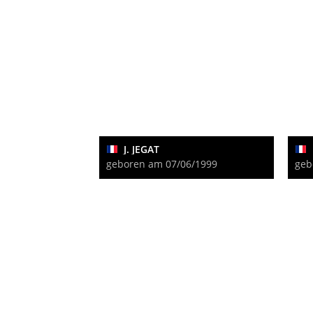
J. JEGAT
geboren am 07/06/1999
geb