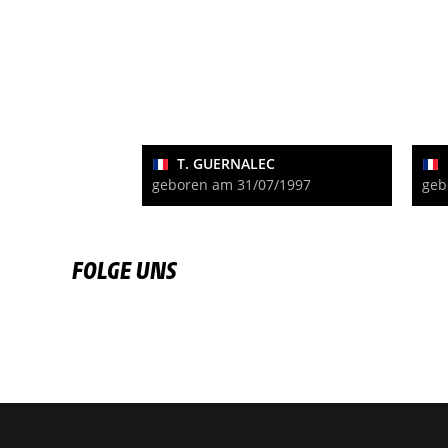
T. GUERNALEC
geboren am 31/07/1997
geb
FOLGE UNS