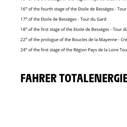
e
16
of the fourth stage of the Etoile de Bessèges - Tour
e
17
of the Etoile de Bessèges - Tour du Gard
e
18
of the first stage of the Etoile de Bessèges - Tour 
e
22
of the prologue of the Boucles de la Mayenne - Cr
e
24
of the first stage of the Région Pays de la Loire T
FAHRER TOTALENERGI