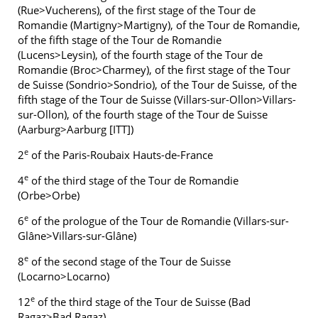
(Rue>Vucherens), of the first stage of the Tour de
Romandie (Martigny>Martigny), of the Tour de Romandie,
of the fifth stage of the Tour de Romandie
(Lucens>Leysin), of the fourth stage of the Tour de
Romandie (Broc>Charmey), of the first stage of the Tour
de Suisse (Sondrio>Sondrio), of the Tour de Suisse, of the
fifth stage of the Tour de Suisse (Villars-sur-Ollon>Villars-
sur-Ollon), of the fourth stage of the Tour de Suisse
(Aarburg>Aarburg [ITT])
e
2
of the Paris-Roubaix Hauts-de-France
e
4
of the third stage of the Tour de Romandie
(Orbe>Orbe)
e
6
of the prologue of the Tour de Romandie (Villars-sur-
Glâne>Villars-sur-Glâne)
e
8
of the second stage of the Tour de Suisse
(Locarno>Locarno)
e
12
of the third stage of the Tour de Suisse (Bad
Ragaz>Bad Ragaz)