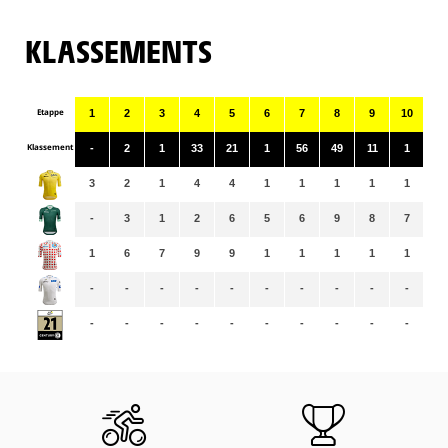
KLASSEMENTS
Etappe
1
2
3
4
5
6
7
8
9
10
11
Klassement
-
2
1
33
21
1
56
49
11
1
48
3
2
1
4
4
1
1
1
1
1
1
-
3
1
2
6
5
6
9
8
7
8
1
6
7
9
9
1
1
1
1
1
1
-
-
-
-
-
-
-
-
-
-
-
-
-
-
-
-
-
-
-
-
-
-