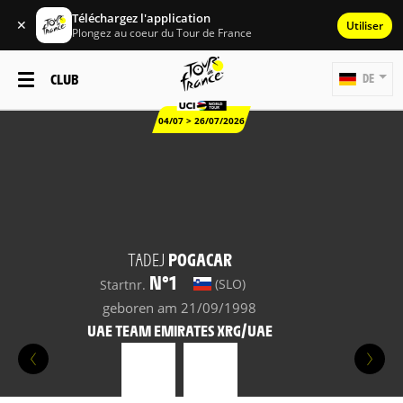
Téléchargez l'application
✕
Utiliser
Plongez au coeur du Tour de France
CLUB
DE
04/07 > 26/07/2026
TADEJ
POGACAR
N°1
(SLO)
Startnr.
geboren am 21/09/1998
UAE TEAM EMIRATES XRG/UAE