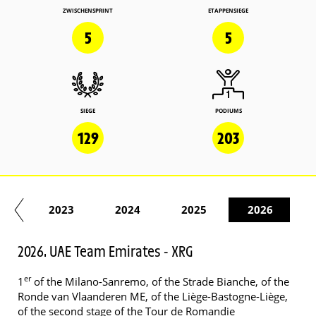
ZWISCHENSPRINT
ETAPPENSIEGE
5
5
SIEGE
PODIUMS
129
203
22
2023
2024
2025
2026
2026. UAE Team Emirates - XRG
er
1
of the Milano-Sanremo, of the Strade Bianche, of the
Ronde van Vlaanderen ME, of the Liège-Bastogne-Liège,
of the second stage of the Tour de Romandie