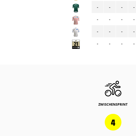
-
-
-
-
-
-
-
-
-
-
-
-
-
-
-
-
ZWISCHENSPRINT
4