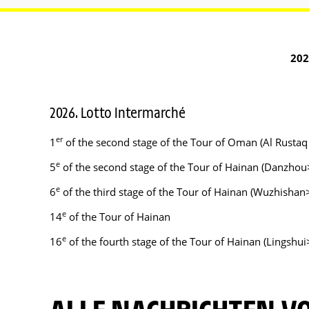
202
2026. Lotto Intermarché
er
1
of the second stage of the Tour of Oman (Al Rustaq F
e
5
of the second stage of the Tour of Hainan (Danzho
e
6
of the third stage of the Tour of Hainan (Wuzhishan
e
14
of the Tour of Hainan
e
16
of the fourth stage of the Tour of Hainan (Lingshui