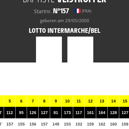
N°157
Startnr.
(FRA)
geboren am 29/05/2000
LOTTO INTERMARCHE/BEL
5
6
7
8
9
10
11
12
13
14
15
7
112
95
126
127
81
173
117
161
164
128
127
7
157
155
156
157
149
153
152
159
162
160
158