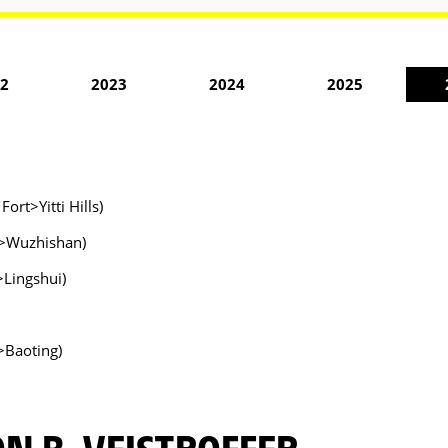
2
2023
2024
2025
ort>Yitti Hills)
u>Wuzhishan)
>Lingshui)
>Baoting)