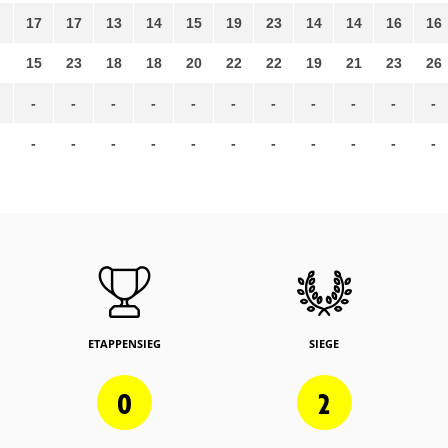
17
17
13
14
15
19
23
14
14
16
16
15
23
18
18
20
22
22
19
21
23
26
-
-
-
-
-
-
-
-
-
-
-
-
-
-
-
-
-
-
-
-
-
-
ETAPPENSIEG
SIEGE
0
2