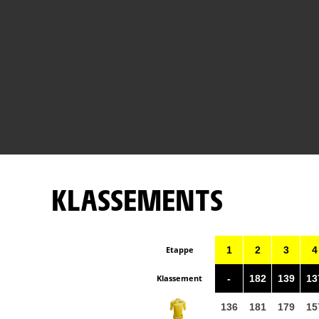
KLASSEMENTS
Etappe
1
2
3
4
Klassement
-
182
139
13
136
181
179
15