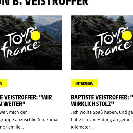
ON B. VEISTROFFER
EW
INTERVIEW
E VEISTROFFER: "WIR
BAPTISTE VEISTROFFER: "
 WEITER"
WIRKLICH STOLZ"
 war, mich der
„Ich wollte Spaß haben, und g
gruppe anzuschließen, zumal
habe ich von Anfang an getan,
e Familie...
Kilometer...