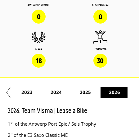
ZWISCHENSPRINT
ETAPPENSIEG
0
0
SIEGE
PODIUMS
18
30
22
2023
2024
2025
2026
2026. Team Visma | Lease a Bike
er
1
of the Antwerp Port Epic / Sels Trophy
e
2
of the E3 Saxo Classic ME