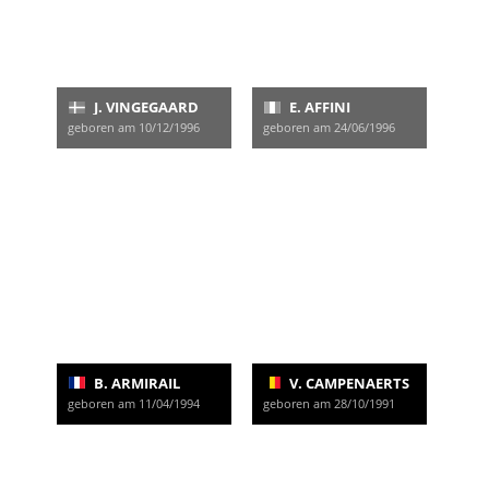
J. VINGEGAARD
E. AFFINI
geboren am 10/12/1996
geboren am 24/06/1996
B. ARMIRAIL
V. CAMPENAERTS
geboren am 11/04/1994
geboren am 28/10/1991