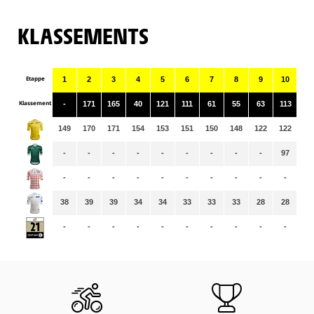
KLASSEMENTS
Etappe
1
2
3
4
5
6
7
8
9
10
11
Klassement
-
171
165
40
121
111
61
55
63
113
75
149
170
171
154
153
151
150
148
122
122
12
-
-
-
-
-
-
-
-
-
97
10
-
-
-
-
-
-
-
-
-
-
-
38
39
39
34
34
33
33
33
28
28
28
-
-
-
-
-
-
-
-
-
-
-