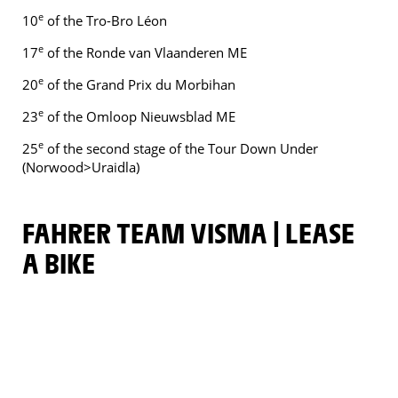
e
10
of the Tro-Bro Léon
e
17
of the Ronde van Vlaanderen ME
e
20
of the Grand Prix du Morbihan
e
23
of the Omloop Nieuwsblad ME
e
25
of the second stage of the Tour Down Under
(Norwood>Uraidla)
FAHRER TEAM VISMA | LEASE
A BIKE