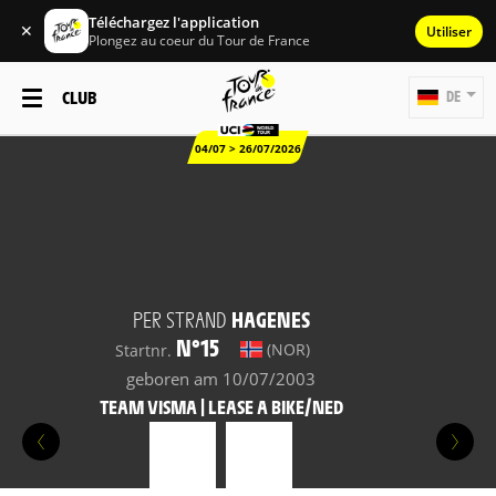
Téléchargez l'application
✕
Utiliser
Plongez au coeur du Tour de France
CLUB
DE
04/07 > 26/07/2026
PER STRAND
HAGENES
N°15
(NOR)
Startnr.
geboren am 10/07/2003
TEAM VISMA | LEASE A BIKE/NED