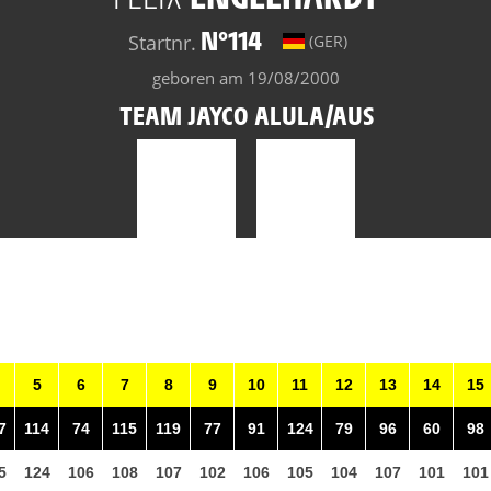
N°114
Startnr.
(GER)
geboren am 19/08/2000
TEAM JAYCO ALULA/AUS
5
6
7
8
9
10
11
12
13
14
15
7
114
74
115
119
77
91
124
79
96
60
98
5
124
106
108
107
102
106
105
104
107
101
101