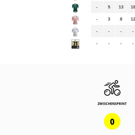
-
5
13
1
-
3
8
1
-
-
-
-
-
-
-
-
ZWISCHENSPRINT
0