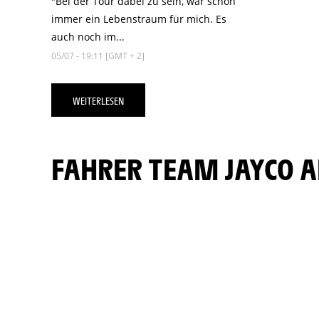
"Bei der Tour dabei zu sein, war schon
immer ein Lebenstraum für mich. Es
auch noch im...
05/07 - 19:11 [GMT + 2]
WEITERLESEN
FAHRER TEAM JAYCO 