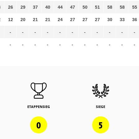
8
26
29
37
40
44
47
50
51
58
58
55
2
12
20
21
21
24
27
27
27
30
33
36
-
-
-
-
-
-
-
-
-
-
-
-
-
-
-
-
-
-
-
-
-
-
ETAPPENSIEG
SIEGE
0
5