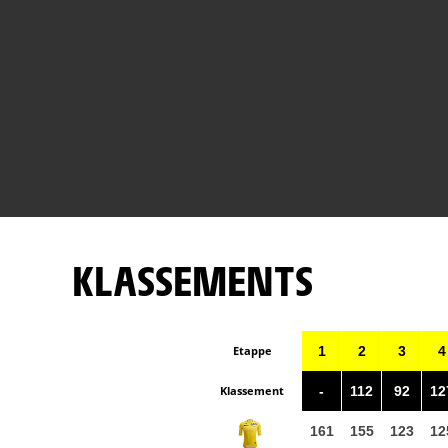
KLASSEMENTS
Etappe
1
2
3
4
Klassement
-
112
92
12
161
155
123
12