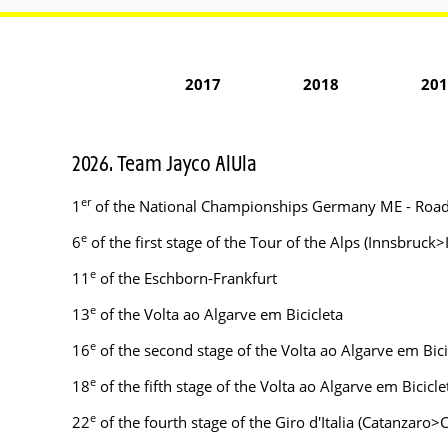
2017
2018
201
2026. Team Jayco AlUla
er
1
of the National Championships Germany ME - Roa
e
6
of the first stage of the Tour of the Alps (Innsbruck
e
11
of the Eschborn-Frankfurt
e
13
of the Volta ao Algarve em Bicicleta
e
16
of the second stage of the Volta ao Algarve em Bic
e
18
of the fifth stage of the Volta ao Algarve em Bicicl
e
22
of the fourth stage of the Giro d'Italia (Catanzaro>