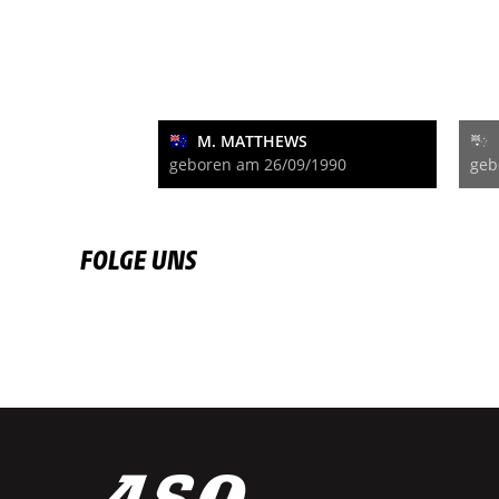
M. MATTHEWS
geboren am 26/09/1990
geb
FOLGE UNS