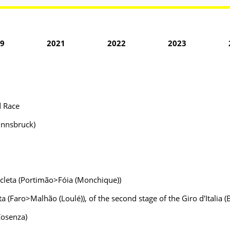
9
2021
2022
2023
d Race
>Innsbruck)
icleta (Portimão>Fóia (Monchique))
eta (Faro>Malhão (Loulé)), of the second stage of the Giro d'Italia
Cosenza)