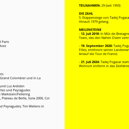
TEILNAHMEN:
29 (seit 1993)
DIE ZAHL
5: Etappensiege von Tadej Pogacar
Hinault 1979 gelang.
MEILENSTEINE
-
12. Juli 2018:
In Mûr-de-Bretagne 
Team, das den Nahen Osten vertri
 Paris
Huez
-
19. September 2020:
Tadej Poga
Filles, entthront seinen Landsma
Anlauf die Tour de France.
-
21. Juli 2024:
Tadej Pogacar star
Wohnort entfernt in das Zeitfahre
ris
am Grand Colombier und in La
t und Luz Ardiden
illes und Peyragudes
e Markstein/Fellering
 Plateau de Beille, Isola 2000, Col
nd Peyragudes; Tim Wellens in