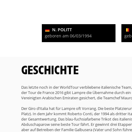
N. POLITT
geboren am 06/03/1994
geb
GESCHICHTE
Das letzte noch in der WorldTour verbliebene italienische Team, 
der Tour de France 2016 gibt Lampre die Übernahme durch ein
Vereinigten Arabischen Emiraten gesichert, die Teamchef Mauro
Der Giro d’Italia hat für Lampre oft Vorrang. Die beste Platzie
Platz). In dem Jahr kommt Roberto Conti, der 1994 als dritter I
der Gesamtwertung. Das blau-fuchsiafarbene Trikot des italieni
Abduschaparow seine beste Tour fährt. Er gewinnt drei Etappen
aber auf Betreiben der Familie Galbusera (Vater und Sohn füh