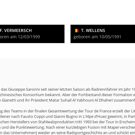
F. VERMEERSCH
T. WELLENS
oren am 12/03/1999
geboren am 10/05/1991
das Giuseppe Saronni seit seiner letzten Saison als Radrennfahrer im Jahr 19
 chinesisches Konsortium bekannt. Aber der Fortbestand dieser Formation 
 Gianetti und ihr Präsident Matar Suhail Al Yabhouni Al Dhaheri zusammenfü
rung des Teams in der finalen Gesamtwertung der Tour de France erzielt der 
taliener nach Fausto Coppi und Gianni Bugno in L’Alpe d’Huez gewinnt, in Pari
schen Herstellers von Stahlwalzprodukten tritt 1993 bei der Tour in Ersche
 und die Punktewertung. Nach einer kurzlebigen Fusion mit Mapei verschwi
ren das Unternehmen) wieder an seine Radsportgeschichte an und schickt ei