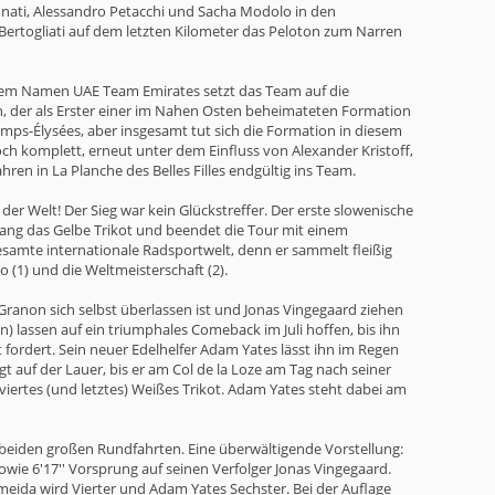
ennati, Alessandro Petacchi und Sacha Modolo in den
ertogliati auf dem letzten Kilometer das Peloton zum Narren
er dem Namen UAE Team Emirates setzt das Team auf die
, der als Erster einer im Nahen Osten beheimateten Formation
amps-Élysées, aber insgesamt tut sich die Formation in diesem
ch komplett, erneut unter dem Einfluss von Alexander Kristoff,
ren in La Planche des Belles Filles endgültig ins Team.
der Welt! Der Sieg war kein Glückstreffer. Der erste slowenische
 lang das Gelbe Trikot und beendet die Tour mit einem
gesamte internationale Radsportwelt, denn er sammelt fleißig
(1) und die Weltmeisterschaft (2).
ranon sich selbst überlassen ist und Jonas Vingegaard ziehen
n) lassen auf ein triumphales Comeback im Juli hoffen, bis ihn
 fordert. Sein neuer Edelhelfer Adam Yates lässt ihn im Regen
gt auf der Lauer, bis er am Col de la Loze am Tag nach seiner
 viertes (und letztes) Weißes Trikot. Adam Yates steht dabei am
n beiden großen Rundfahrten. Eine überwältigende Vorstellung:
owie 6'17'' Vorsprung auf seinen Verfolger Jonas Vingegaard.
eida wird Vierter und Adam Yates Sechster. Bei der Auflage