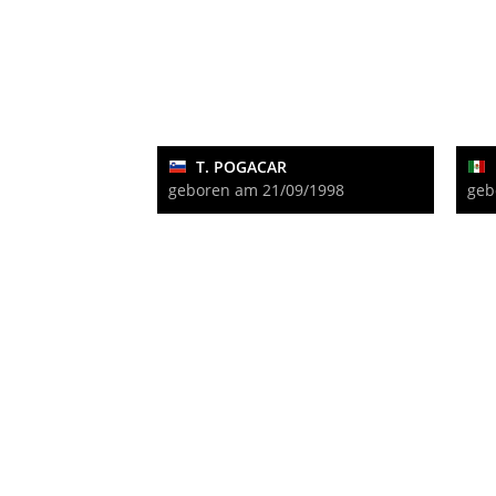
T. POGACAR
geboren am 21/09/1998
geb