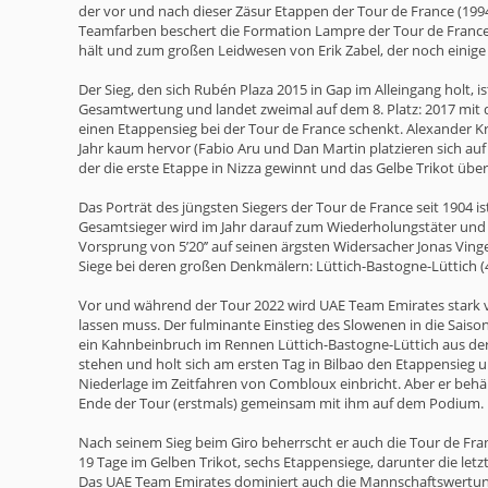
der vor und nach dieser Zäsur Etappen der Tour de France (1994
Teamfarben beschert die Formation Lampre der Tour de France 
hält und zum großen Leidwesen von Erik Zabel, der noch einige 
Der Sieg, den sich Rubén Plaza 2015 in Gap im Alleingang holt,
Gesamtwertung und landet zweimal auf dem 8. Platz: 2017 mit 
einen Etappensieg bei der Tour de France schenkt. Alexander Kr
Jahr kaum hervor (Fabio Aru und Dan Martin platzieren sich auf
der die erste Etappe in Nizza gewinnt und das Gelbe Trikot über
Das Porträt des jüngsten Siegers der Tour de France seit 1904 i
Gesamtsieger wird im Jahr darauf zum Wiederholungstäter und di
Vorsprung von 5’20’’ auf seinen ärgsten Widersacher Jonas Ving
Siege bei deren großen Denkmälern: Lüttich-Bastogne-Lüttich (4
Vor und während der Tour 2022 wird UAE Team Emirates stark vo
lassen muss. Der fulminante Einstieg des Slowenen in die Saison
ein Kahnbeinbruch im Rennen Lüttich-Bastogne-Lüttich aus der E
stehen und holt sich am ersten Tag in Bilbao den Etappensieg un
Niederlage im Zeitfahren von Combloux einbricht. Aber er behält
Ende der Tour (erstmals) gemeinsam mit ihm auf dem Podium.
Nach seinem Sieg beim Giro beherrscht er auch die Tour de Fran
19 Tage im Gelben Trikot, sechs Etappensiege, darunter die let
Das UAE Team Emirates dominiert auch die Mannschaftswertung 