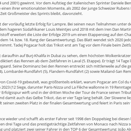
 und 2001) gewinnt. Vor dem Aufstieg der italienischen Sprinter Daniele B
einen ihrer emotionalsten Momente, als 2002 der junge Schweizer Rubens B
Zeit Großmeister des Sprints bleibt, davonzieht.
 ist der vorläufig letzte Erfolg für Lampre. Bei seinen neun Teilnahmen unt
dem hageren Südafrikaner Louis Meintjes und 2018 mit dem Iren Dan Martin
istoff erweitert die Liste der Erfolge 2019 um einen Etappensieg auf den Ch
 dem 14. bzw. 18. Rang der Gesamtwertung). Das Blatt wendet sich 2020 jedo
nimmt. Tadej Pogacar holt das Trikot erst am Tag vor dem Finale beim Zeitfah
st daraufhin auf Burj-Khalifa in Dubai zu sehen, dem höchsten Wolkenkratzer 
ktiert das Rennen ab dem Zeitfahren in Laval (5. Etappe). Er trägt 14 Tage
egaard. Seine Dominanz bei den Rennen erstreckt sich mittlerweile auf die 
), Lombardei-Rundfahrt (5), Flandern-Rundfahrt (2) sowie Mailand-San Remo 
n Covid-19 gebeutelt, was größtenteils erklärt, warum Pogacar am Col du G
 2023 (12 Siege, darunter Paris-Nizza und La Flèche wallonne in 19 Renntage
rfolgsspur wirft und in der dritten Woche der Tour de France seinen Tribut
d damit auch das Gelbe Trikot, das er vier Tage lang behält. Der Slowene lie
 seinen zweiten Platz in der finalen Gesamtwertung und feiert in Paris sein
ce wieder und schafft als erster Fahrer seit 1998 den Doppelsieg bei diese
zten drei Tage und das prestigeträchtige Zeitfahren von Monaco nach Nizza s
und platziert zwei seiner Fahrer in den TOP 6 der Gesamtwertung: João Alm