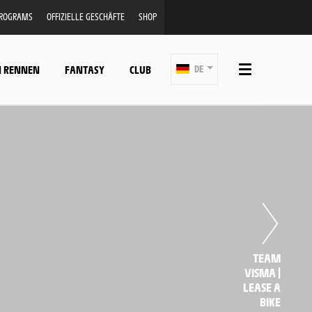
PROGRAMS
OFFIZIELLE GESCHÄFTE
SHOP
N RENNEN
FANTASY
CLUB
DE
TEAM
VISMA |
LEASE A
BIKE