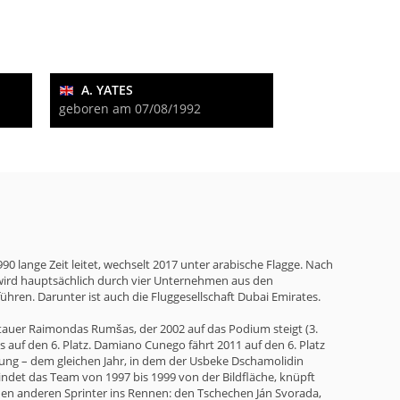
A. YATES
geboren am 07/08/1992
90 lange Zeit leitet, wechselt 2017 unter arabische Flagge. Nach
wird hauptsächlich durch vier Unternehmen aus den
hren. Darunter ist auch die Fluggesellschaft Dubai Emirates.
Litauer Raimondas Rumšas, der 2002 auf das Podium steigt (3.
s auf den 6. Platz. Damiano Cunego fährt 2011 auf den 6. Platz
inung – dem gleichen Jahr, in dem der Usbeke Dschamolidin
ndet das Team von 1997 bis 1999 von der Bildfläche, knüpft
nen anderen Sprinter ins Rennen: den Tschechen Ján Svorada,