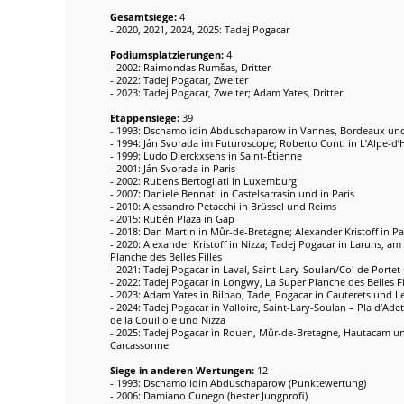
Gesamtsiege:
4
- 2020, 2021, 2024, 2025: Tadej Pogacar
Podiumsplatzierungen:
4
- 2002: Raimondas Rumšas, Dritter
- 2022: Tadej Pogacar, Zweiter
- 2023: Tadej Pogacar, Zweiter; Adam Yates, Dritter
Etappensiege:
39
- 1993: Dschamolidin Abduschaparow in Vannes, Bordeaux und
- 1994: Ján Svorada im Futuroscope; Roberto Conti in L’Alpe-d’
- 1999: Ludo Dierckxsens in Saint-Étienne
- 2001: Ján Svorada in Paris
- 2002: Rubens Bertogliati in Luxemburg
- 2007: Daniele Bennati in Castelsarrasin und in Paris
- 2010: Alessandro Petacchi in Brüssel und Reims
- 2015: Rubén Plaza in Gap
- 2018: Dan Martin in Mûr-de-Bretagne; Alexander Kristoff in Pa
- 2020: Alexander Kristoff in Nizza; Tadej Pogacar in Laruns, 
Planche des Belles Filles
- 2021: Tadej Pogacar in Laval, Saint-Lary-Soulan/Col de Porte
- 2022: Tadej Pogacar in Longwy, La Super Planche des Belles F
- 2023: Adam Yates in Bilbao; Tadej Pogacar in Cauterets und L
- 2024: Tadej Pogacar in Valloire, Saint-Lary-Soulan – Pla d’Adet,
de la Couillole und Nizza
- 2025: Tadej Pogacar in Rouen, Mûr-de-Bretagne, Hautacam u
Carcassonne
Siege in anderen Wertungen:
12
- 1993: Dschamolidin Abduschaparow (Punktewertung)
- 2006: Damiano Cunego (bester Jungprofi)