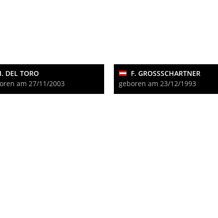
I. DEL TORO
F. GROSSSCHARTNER
oren am 27/11/2003
geboren am 23/12/1993