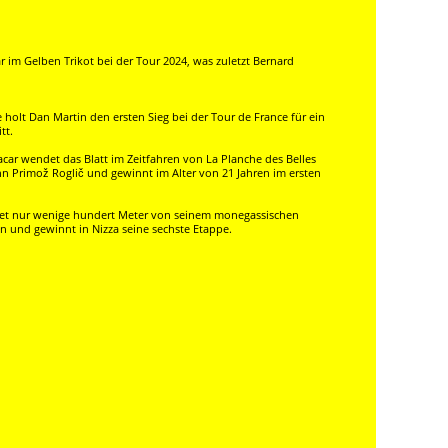
 im Gelben Trikot bei der Tour 2024, was zuletzt Bernard
holt Dan Martin den ersten Sieg bei der Tour de France für ein
tt.
car wendet das Blatt im Zeitfahren von La Planche des Belles
nn Primož Roglič und gewinnt im Alter von 21 Jahren im ersten
tet nur wenige hundert Meter von seinem monegassischen
n und gewinnt in Nizza seine sechste Etappe.