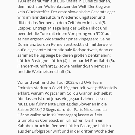
1904 ist daraufhin auf Burj-Khalifa in Dubai zu sehen,
dem höchsten Wolkenkratzer der Welt! Der Sieg war
kein Glückstreffer. Der erste slowenische Gesamtsieger
wird im Jahr darauf zum Wiederholungstäter und
diktiert das Rennen ab dem Zeitfahren in Laval (5.
Etappe). Er trägt 14 Tage lang das Gelbe Trikot und
beendet die Tour mit einem Vorsprung von 5’20’’ auf
seinen ärgsten Widersacher Jonas Vingegaard. Seine
Dominanz bei den Rennen erstreckt sich mittlerweile
auf die gesamte internationale Radsportwelt, denn er
sammelt fleißig Siege bei deren großen Denkmälern:
Lüttich-Bastogne-Lüttich (4), Lombardei-Rundfahrt (5),
Flandern-Rundfahrt (2) sowie Mailand-San Remo (1)
und die Weltmeisterschaft (2).
Vor und während der Tour 2022 wird UAE Team
Emirates stark von Covid-19 gebeutelt, was größtenteils
erklärt, warum Pogacar am Col du Granon sich selbst
überlassen ist und Jonas Vingegaard ziehen lassen
muss. Der fulminante Einstieg des Slowenen in die
Saison 2023 (12 Siege, darunter Paris-Nizza und La
Flèche wallonne in 19 Renntagen) lassen auf ein
triumphales Comeback im Juli hoffen, bis ihn ein
Kahnbeinbruch im Rennen Lüttich-Bastogne-Lüttich
aus der Erfolgsspur wirft und in der dritten Woche der