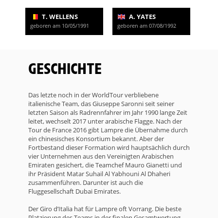
T. WELLENS
A. YATES
geboren am 10/05/1991
geboren am 07/08/1992
GESCHICHTE
Das letzte noch in der WorldTour verbliebene
italienische Team, das Giuseppe Saronni seit seiner
letzten Saison als Radrennfahrer im Jahr 1990 lange Zeit
leitet, wechselt 2017 unter arabische Flagge. Nach der
Tour de France 2016 gibt Lampre die Übernahme durch
ein chinesisches Konsortium bekannt. Aber der
Fortbestand dieser Formation wird hauptsächlich durch
vier Unternehmen aus den Vereinigten Arabischen
Emiraten gesichert, die Teamchef Mauro Gianetti und
ihr Präsident Matar Suhail Al Yabhouni Al Dhaheri
zusammenführen. Darunter ist auch die
Fluggesellschaft Dubai Emirates.
Der Giro d’Italia hat für Lampre oft Vorrang. Die beste
Platzierung des Teams in der finalen Gesamtwertung