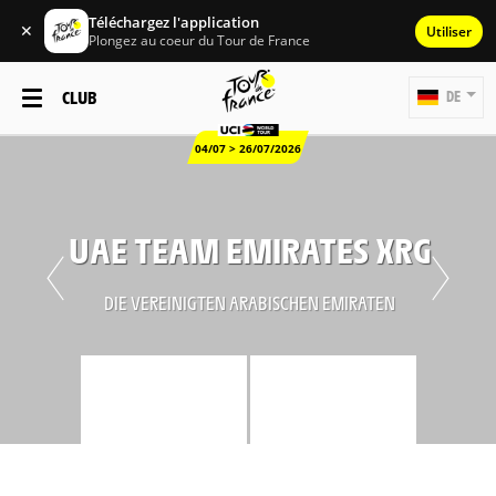
Téléchargez l'application
✕
Utiliser
Plongez au coeur du Tour de France
CLUB
DE
04/07 > 26/07/2026
UAE TEAM EMIRATES XRG
DIE VEREINIGTEN ARABISCHEN EMIRATEN