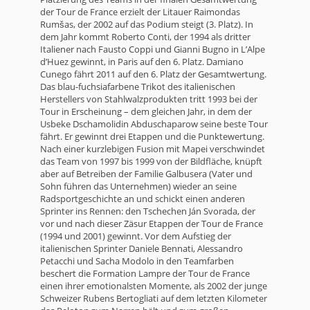
der Tour de France erzielt der Litauer Raimondas
Rumšas, der 2002 auf das Podium steigt (3. Platz). In
dem Jahr kommt Roberto Conti, der 1994 als dritter
Italiener nach Fausto Coppi und Gianni Bugno in L’Alpe
d’Huez gewinnt, in Paris auf den 6. Platz. Damiano
Cunego fährt 2011 auf den 6. Platz der Gesamtwertung.
Das blau-fuchsiafarbene Trikot des italienischen
Herstellers von Stahlwalzprodukten tritt 1993 bei der
Tour in Erscheinung – dem gleichen Jahr, in dem der
Usbeke Dschamolidin Abduschaparow seine beste Tour
fährt. Er gewinnt drei Etappen und die Punktewertung.
Nach einer kurzlebigen Fusion mit Mapei verschwindet
das Team von 1997 bis 1999 von der Bildfläche, knüpft
aber auf Betreiben der Familie Galbusera (Vater und
Sohn führen das Unternehmen) wieder an seine
Radsportgeschichte an und schickt einen anderen
Sprinter ins Rennen: den Tschechen Ján Svorada, der
vor und nach dieser Zäsur Etappen der Tour de France
(1994 und 2001) gewinnt. Vor dem Aufstieg der
italienischen Sprinter Daniele Bennati, Alessandro
Petacchi und Sacha Modolo in den Teamfarben
beschert die Formation Lampre der Tour de France
einen ihrer emotionalsten Momente, als 2002 der junge
Schweizer Rubens Bertogliati auf dem letzten Kilometer