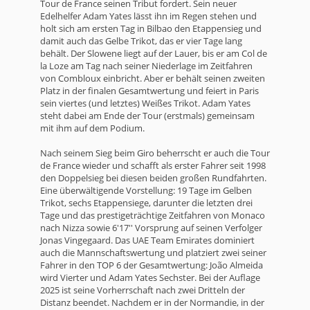
Tour de France seinen Tribut fordert. Sein neuer
Edelhelfer Adam Yates lässt ihn im Regen stehen und
holt sich am ersten Tag in Bilbao den Etappensieg und
damit auch das Gelbe Trikot, das er vier Tage lang
behält. Der Slowene liegt auf der Lauer, bis er am Col de
la Loze am Tag nach seiner Niederlage im Zeitfahren
von Combloux einbricht. Aber er behält seinen zweiten
Platz in der finalen Gesamtwertung und feiert in Paris
sein viertes (und letztes) Weißes Trikot. Adam Yates
steht dabei am Ende der Tour (erstmals) gemeinsam
mit ihm auf dem Podium.
Nach seinem Sieg beim Giro beherrscht er auch die Tour
de France wieder und schafft als erster Fahrer seit 1998
den Doppelsieg bei diesen beiden großen Rundfahrten.
Eine überwältigende Vorstellung: 19 Tage im Gelben
Trikot, sechs Etappensiege, darunter die letzten drei
Tage und das prestigeträchtige Zeitfahren von Monaco
nach Nizza sowie 6'17'' Vorsprung auf seinen Verfolger
Jonas Vingegaard. Das UAE Team Emirates dominiert
auch die Mannschaftswertung und platziert zwei seiner
Fahrer in den TOP 6 der Gesamtwertung: João Almeida
wird Vierter und Adam Yates Sechster. Bei der Auflage
2025 ist seine Vorherrschaft nach zwei Dritteln der
Distanz beendet. Nachdem er in der Normandie, in der