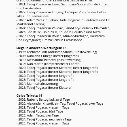
Grand Colombier und in La Planche des Belles Filles
- 2021: Tadej Pogacar in Laval, Saint-Lary-Soulan/Col de Portet
und Luz Ardiden
- 2022: Tadej Pogacar in Longwy, La Super Planche des Belles
Filles und Peyragudes
- 2023: Adam Yates in Bilbao; Tadej Pogacar in Cauterets und Le
Markstein/Fellering
- 2024: Tadej Pogacar in Valloire, Saint-Lary-Soulan – Pla d’Adet,
Plateau de Beille, Isola 2000, Col de la Couillole und Nizza
- 2025: Tadej Pogacar in Rouen, Mûr-de-Bretagne, Hautacam
und Peyragudes; Tim Wellens in Carcassonne
Siege in anderen Wertungen:
12
- 1993: Dschamolidin Abduschaparow (Punktewertung)
- 2006: Damiano Cunego (bester Jungprofi)
- 2010: Alessandro Petacchi (Punktewertung)
- 2018: Dan Martin (kämpferischster Fahrer)
- 2020: Tadej Pogacar (bester Kletterer, bester Jungprofi)
- 2021: Tadej Pogacar (bester Kletterer, bester Jungprofi)
- 2022: Tadej Pogacar (bester Jungprofi)
- 2023: Tadej Pogacar (bester Jungprofi)
- 2024: Mannschaftswertung
- 2025: Tadej Pogacar (bester Kletterer)
Gelbe Trikots:
61
- 2002: Rubens Bertogliati, zwei Tage
- 2020: Alexander Kristoff, ein Tag; Tadej Pogacar, zwei Tage
- 2021: Tadej Pogacar, vierzehn Tage
- 2022: Tadej Pogacar, fünf Tage
- 2023: Adam Yates, vier Tage
- 2024: Tadej Pogacar, neunzehn Tage
- 2025: Tadej Pogacar, vierzehn Tage