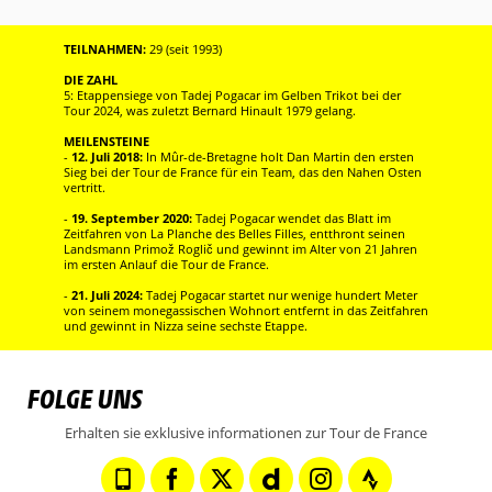
TEILNAHMEN:
29 (seit 1993)
DIE ZAHL
5: Etappensiege von Tadej Pogacar im Gelben Trikot bei der
Tour 2024, was zuletzt Bernard Hinault 1979 gelang.
MEILENSTEINE
-
12. Juli 2018:
In Mûr-de-Bretagne holt Dan Martin den ersten
Sieg bei der Tour de France für ein Team, das den Nahen Osten
vertritt.
-
19. September 2020:
Tadej Pogacar wendet das Blatt im
Zeitfahren von La Planche des Belles Filles, entthront seinen
Landsmann Primož Roglič und gewinnt im Alter von 21 Jahren
im ersten Anlauf die Tour de France.
-
21. Juli 2024:
Tadej Pogacar startet nur wenige hundert Meter
von seinem monegassischen Wohnort entfernt in das Zeitfahren
und gewinnt in Nizza seine sechste Etappe.
FOLGE UNS
Erhalten sie exklusive informationen zur Tour de France