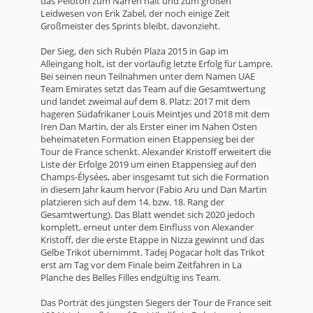
das Peloton zum Narren hält und zum großen
Leidwesen von Erik Zabel, der noch einige Zeit
Großmeister des Sprints bleibt, davonzieht.
Der Sieg, den sich Rubén Plaza 2015 in Gap im
Alleingang holt, ist der vorläufig letzte Erfolg für Lampre.
Bei seinen neun Teilnahmen unter dem Namen UAE
Team Emirates setzt das Team auf die Gesamtwertung
und landet zweimal auf dem 8. Platz: 2017 mit dem
hageren Südafrikaner Louis Meintjes und 2018 mit dem
Iren Dan Martin, der als Erster einer im Nahen Osten
beheimateten Formation einen Etappensieg bei der
Tour de France schenkt. Alexander Kristoff erweitert die
Liste der Erfolge 2019 um einen Etappensieg auf den
Champs-Élysées, aber insgesamt tut sich die Formation
in diesem Jahr kaum hervor (Fabio Aru und Dan Martin
platzieren sich auf dem 14. bzw. 18. Rang der
Gesamtwertung). Das Blatt wendet sich 2020 jedoch
komplett, erneut unter dem Einfluss von Alexander
Kristoff, der die erste Etappe in Nizza gewinnt und das
Gelbe Trikot übernimmt. Tadej Pogacar holt das Trikot
erst am Tag vor dem Finale beim Zeitfahren in La
Planche des Belles Filles endgültig ins Team.
Das Porträt des jüngsten Siegers der Tour de France seit