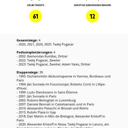
GELBE TRIKOTS
SONSTIGE GEWONNENE RENNEN
61
12
Gesamtsiege:
4
- 2020, 2021, 2024, 2025: Tadej Pogacar
Podiumsplatzierungen:
4
- 2002: Raimondas Rumšas, Dritter
- 2022: Tadej Pogacar, Zweiter
- 2023: Tadej Pogacar, Zweiter; Adam Yates, Dritter
Etappensiege:
39
- 1993: Dschamolidin Abduschaparow in Vannes, Bordeaux und
Paris
- 1994: Ján Svorada im Futuroscope; Roberto Conti in L’Alpe-
d’Huez
- 1999: Ludo Dierckxsens in Saint-Étienne
- 2001: Ján Svorada in Paris
- 2002: Rubens Bertogliati in Luxemburg
- 2007: Daniele Bennati in Castelsarrasin und in Paris
- 2010: Alessandro Petacchi in Brüssel und Reims
- 2015: Rubén Plaza in Gap
- 2018: Dan Martin in Mûr-de-Bretagne; Alexander Kristoff in
Paris
- 2020: Alexander Kristoff in Nizza; Tadej Pogacar in Laruns, am