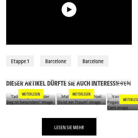
Briefing Etappe 2
Etappe 1
Barcelone
Barcelone
TADEJ POGACAR:
MATHIEU VAN DER
"JEDER SIEG IST
POEL: "ES IST EIN
VAN DER PO
BESONDERS"
TRAUM"
POGACAR L
DIESER ARTIKEL DÜRFTE SIE AUCH INTERESSIEREN
ÜBER PARIS
WEITERLESEN
WEITERLESEN
WEITERLES
LESEN SIE MEHR