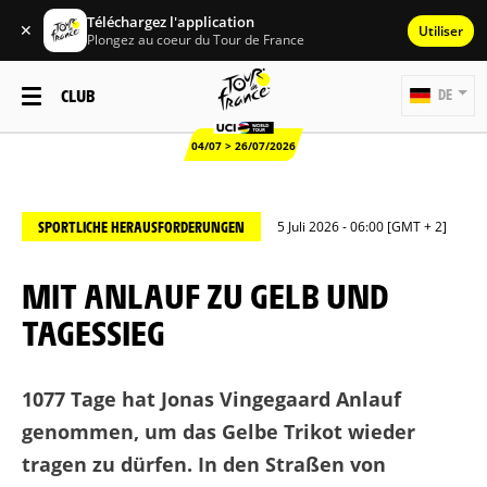
Téléchargez l'application
✕
Utiliser
Plongez au coeur du Tour de France
CLUB
DE
04/07 > 26/07/2026
SPORTLICHE HERAUSFORDERUNGEN
5 Juli 2026 - 06:00 [GMT + 2]
MIT ANLAUF ZU GELB UND
TAGESSIEG
1077 Tage hat Jonas Vingegaard Anlauf
genommen, um das Gelbe Trikot wieder
tragen zu dürfen. In den Straßen von