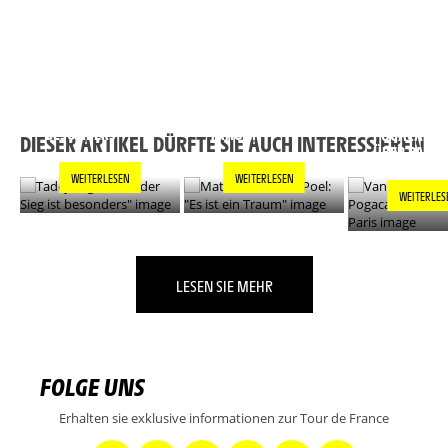
TADEJ POGACAR:
MATHIEU VAN DER
"JEDER SIEG IST
POEL: "ES IST EIN
VAN DER PO
BESONDERS"
TRAUM"
POGACAR L
DIESER ARTIKEL DÜRFTE SIE AUCH INTERESSIEREN
ÜBER PARIS
WEITERLESEN
WEITERLESEN
WEITERLES
LESEN SIE MEHR
FOLGE UNS
Erhalten sie exklusive informationen zur Tour de France