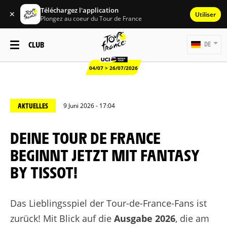
Téléchargez l'application
✕
Utiliser
Plongez au coeur du Tour de France
CLUB
DE
04/07 > 26/07/2026
AKTUELLES
9 Juni 2026 - 17:04
DEINE TOUR DE FRANCE
BEGINNT JETZT MIT FANTASY
BY TISSOT!
Das Lieblingsspiel der Tour-de-France-Fans ist
zurück! Mit Blick auf die
Ausgabe 2026
, die am