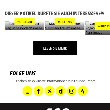
TADEJ POGACAR:
MATHIEU VAN DER
"JEDER SIEG IST
POEL: "ES IST EIN
VAN DER PO
BESONDERS"
TRAUM"
POGACAR L
DIESER ARTIKEL DÜRFTE SIE AUCH INTERESSIEREN
ÜBER PARIS
WEITERLESEN
WEITERLESEN
WEITERLES
LESEN SIE MEHR
FOLGE UNS
Erhalten sie exklusive informationen zur Tour de France