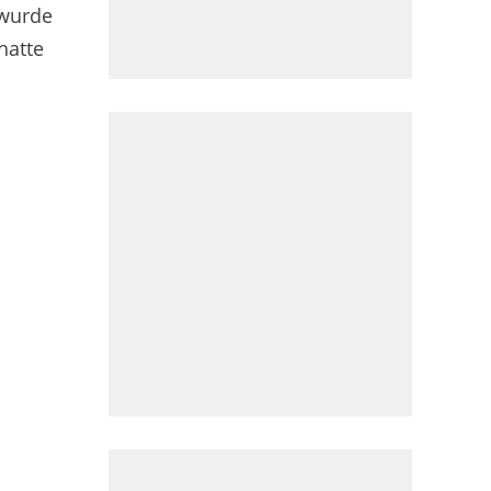
 wurde
hatte