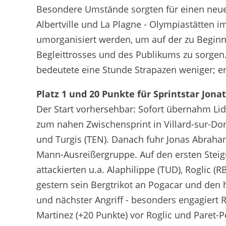
Extended Highlights - Etappe 19 - Tour 
Besondere Umstände sorgten für einen neuen
Albertville und La Plagne - Olympiastätten 
umorganisiert werden, um auf der zu Begin
Begleittrosses und des Publikums zu sorgen.
bedeutete eine Stunde Strapazen weniger; 
Platz 1 und 20 Punkte für Sprintstar Jon
Der Start vorhersehbar: Sofort übernahm Li
zum nahen Zwischensprint in Villard-sur-Dor
und Turgis (TEN). Danach fuhr Jonas Abraha
Mann-Ausreißergruppe. Auf den ersten Steig
attackierten u.a. Alaphilippe (TUD), Roglic (
gestern sein Bergtrikot an Pogacar und den 
und nächster Angriff - besonders engagiert R
Martinez (+20 Punkte) vor Roglic und Paret-