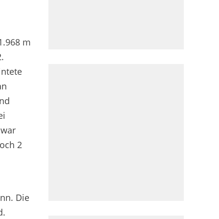
 1.968 m
.
intete
an
und
ei
 war
noch 2
nn. Die
d.