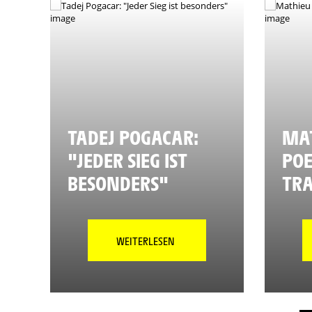
TADEJ POGACAR:
MAT
"JEDER SIEG IST
POE
BESONDERS"
TR
WEITERLESEN