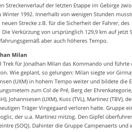
de France 2025
 Streckenverlauf der letzten Etappe im Gebirge zwi
im Winter 1992. Innerhalb von wenigen Stunden musste
n
neuen Strecke z.B. für die Sicherheit der Fahrer, des
 Die Verkürzung von ursprünglich 129,9 km auf jetzt 
erfahrungsgemäß aber auch höheres Tempo.
athan Milan
dl Trek für Jonathan Milan das Kommando und führte 
on. Wie geplant, so gelungen: Milan siegte vor Girma
msen (UXM) in hohem Tempo weiter und bildete die E
ungsmetern zum Col de Pré, Berg der Ehrenkategorie
RBH), Johannsesen (UXM), Kuss (TVL), Martinez (TBV), de
heutigen Träger Vingegaard verloren hatte. Gruppe ei
oglic, der u.a. Martinez mitzog. Den Gipfel überfuhre
Peintre (SOQ). Dahinter die Gruppe Campenaerts und 