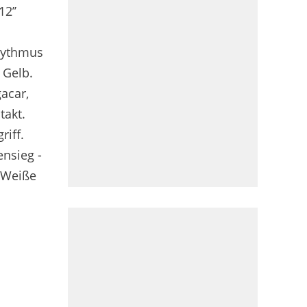
2’’
hythmus
 Gelb.
acar,
takt.
riff.
ensieg -
s Weiße