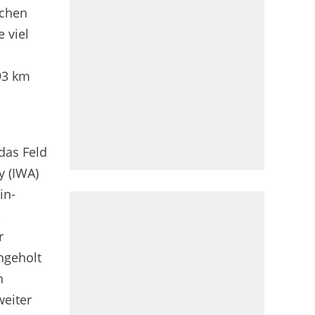
schen
 viel
93 km
das Feld
y (IWA)
in-
,
r
ngeholt
n
weiter