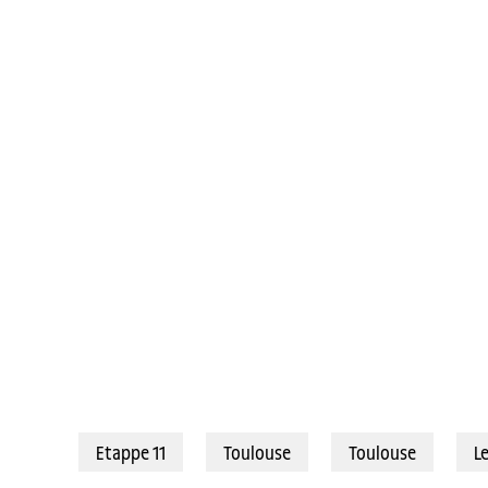
16/07/2025 – Tour de France 2025 – Étape 11 - Toulouse / Toulouse (
Etappe 11
Toulouse
Toulouse
L