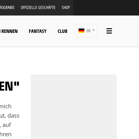
PROGRAMS
OFFIZIELLE GESCHÄFTE
SHOP
N RENNEN
FANTASY
CLUB
DE
BEN"
 mich
ut, dass
, auf
ahren