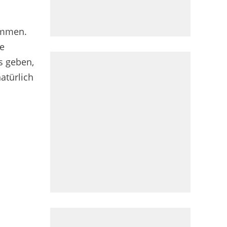
ommen.
le
s geben,
atürlich