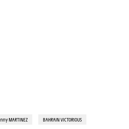
156,8 km) - Lenny MARTINEZ (BAHRAIN VICTORIOUS) © A.S.O./Charly Lopez
enny MARTINEZ
BAHRAIN VICTORIOUS