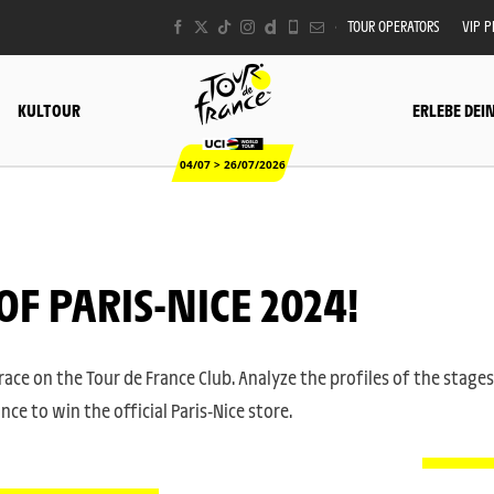
TOUR OPERATORS
VIP 
KULTOUR
ERLEBE DEI
04/07 > 26/07/2026
OF PARIS-NICE 2024!
 race on the Tour de France Club. Analyze the profiles of the stage
nce to win the official Paris-Nice store.