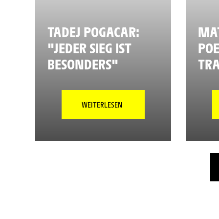
TADEJ POGACAR:
MAT
"JEDER SIEG IST
POE
BESONDERS"
TR
WEITERLESEN