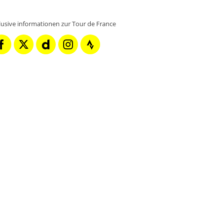
klusive informationen zur Tour de France