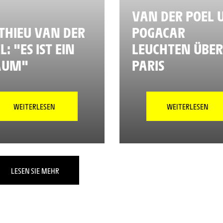
VAN DER POEL 
HIEU VAN DER
POGACAR
L: "ES IST EIN
LEUCHTEN ÜBER
AUM"
PARIS
WEITERLESEN
WEITERLESEN
LESEN SIE MEHR