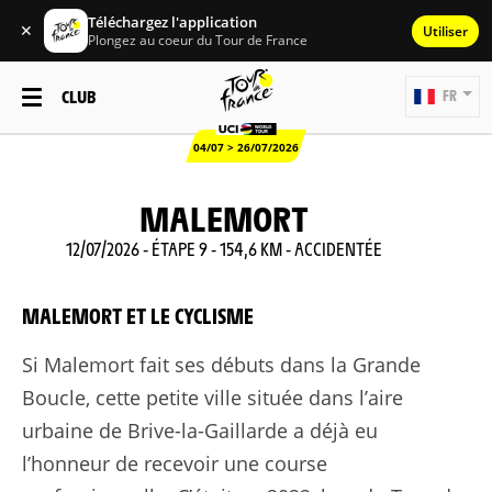
Téléchargez l'application
✕
Utiliser
Plongez au coeur du Tour de France
CLUB
FR
04/07 > 26/07/2026
MALEMORT
12/07/2026 - ÉTAPE 9 - 154,6 KM - ACCIDENTÉE
MALEMORT ET LE CYCLISME
Si Malemort fait ses débuts dans la Grande
Boucle, cette petite ville située dans l’aire
urbaine de Brive-la-Gaillarde a déjà eu
l’honneur de recevoir une course