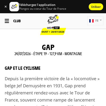
Téléchargez l'application
✕
Utiliser
Plongez au coeur du Tour de France
CLUB
FR
04/07 > 26/07/2026
GAP
24/07/2026 - ÉTAPE 19 - 127,9 KM - MONTAGNE
GAP ET LE CYCLISME
Depuis la première victoire de la « locomotive »
belge Jef Demuysère en 1931, Gap prend
régulièrement rendez-vous avec le Tour de
France, souvent comme rampe de lancement