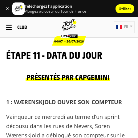
Téléchargez l'application
✕
Utiliser
Plongez au coeur du Tour de France
CLUB
FR
04/07 > 26/07/2026
ÉTAPE 11 - DATA DU JOUR
PRÉSENTÉS PAR CAPGEMINI
1 : WÆRENSKJOLD OUVRE SON COMPTEUR
Vainqueur ce mercredi au terme d’un sprint
décousu dans les rues de Nevers, Soren
Wærenskjold a débloqué son compteur sur le