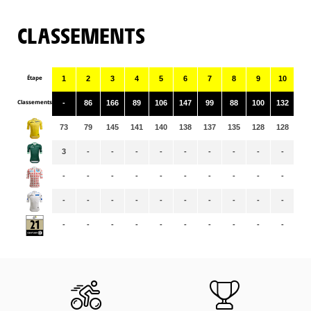
CLASSEMENTS
Étape
1
2
3
4
5
6
7
8
9
10
11
Classements
-
86
166
89
106
147
99
88
100
132
30
73
79
145
141
140
138
137
135
128
128
12
3
-
-
-
-
-
-
-
-
-
-
-
-
-
-
-
-
-
-
-
-
-
-
-
-
-
-
-
-
-
-
-
-
-
-
-
-
-
-
-
-
-
-
-