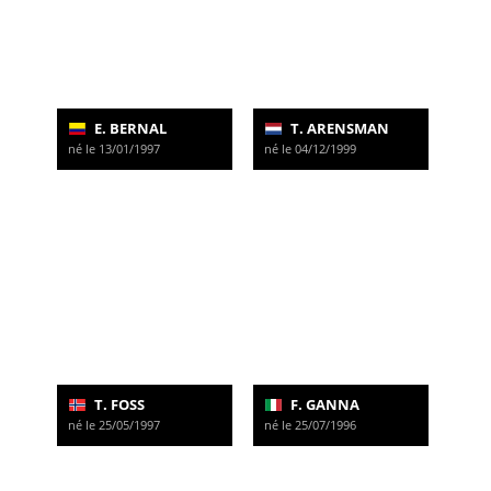
E. BERNAL
T. ARENSMAN
né le 13/01/1997
né le 04/12/1999
T. FOSS
F. GANNA
né le 25/05/1997
né le 25/07/1996