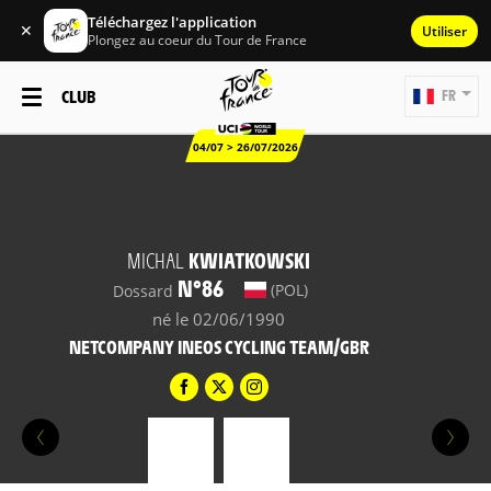
Téléchargez l'application
✕
Utiliser
Plongez au coeur du Tour de France
CLUB
FR
04/07 > 26/07/2026
MICHAL
KWIATKOWSKI
N°86
(POL)
Dossard
né le 02/06/1990
NETCOMPANY INEOS CYCLING TEAM/GBR