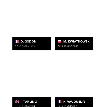
D. GODON
M. KWIATKOWSKI
né le 25/05/1996
né le 02/06/1990
J. TARLING
K. VAUQUELIN
né le 15/02/2004
né le 26/04/2001