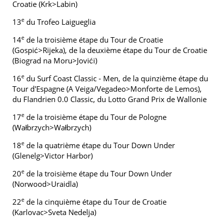
Croatie (Krk>Labin)
e
13
du Trofeo Laigueglia
e
14
de la troisième étape du Tour de Croatie
(Gospić>Rijeka), de la deuxième étape du Tour de Croatie
(Biograd na Moru>Jovići)
e
16
du Surf Coast Classic - Men, de la quinzième étape du
Tour d'Espagne (A Veiga/Vegadeo>Monforte de Lemos),
du Flandrien 0.0 Classic, du Lotto Grand Prix de Wallonie
e
17
de la troisième étape du Tour de Pologne
(Wałbrzych>Wałbrzych)
e
18
de la quatrième étape du Tour Down Under
(Glenelg>Victor Harbor)
e
20
de la troisième étape du Tour Down Under
(Norwood>Uraidla)
e
22
de la cinquième étape du Tour de Croatie
(Karlovac>Sveta Nedelja)