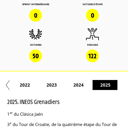
SPRINT INTERMÉDIAIRE
VICTOIRE D'ÉTAPE
0
0
VICTOIRES
PODIUMS
50
122
21
2022
2023
2024
2025
2025. INEOS Grenadiers
er
1
du Clásica Jaén
e
3
du Tour de Croatie, de la quatrième étape du Tour de