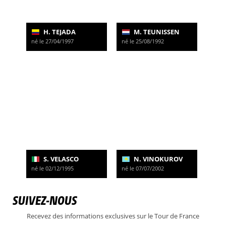
H. TEJADA
M. TEUNISSEN
né le 27/04/1997
né le 25/08/1992
S. VELASCO
N. VINOKUROV
né le 02/12/1995
né le 07/07/2002
SUIVEZ-NOUS
Recevez des informations exclusives sur le Tour de France