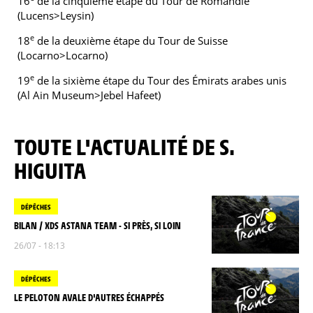
16
de la cinquième étape du Tour de Romandie
(Lucens>Leysin)
e
18
de la deuxième étape du Tour de Suisse
(Locarno>Locarno)
e
19
de la sixième étape du Tour des Émirats arabes unis
(Al Ain Museum>Jebel Hafeet)
TOUTE L'ACTUALITÉ DE S.
HIGUITA
DÉPÊCHES
BILAN / XDS ASTANA TEAM - SI PRÈS, SI LOIN
26/07 - 18:13
DÉPÊCHES
LE PELOTON AVALE D'AUTRES ÉCHAPPÉS