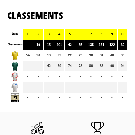
CLASSEMENTS
Étape
1
2
3
4
5
6
7
8
9
10
11
Classements
-
19
15
101
42
35
135
151
122
62
15
54
26
18
22
22
29
30
31
40
39
40
-
-
42
59
74
78
80
83
90
94
99
-
-
-
-
-
-
-
-
-
-
-
-
-
-
-
-
-
-
-
-
-
-
-
-
-
-
-
-
-
-
-
-
-