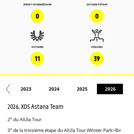
SPRINT INTERMÉDIAIRE
VICTOIRE D'ÉTAPE
0
0
VICTOIRES
PODIUMS
11
39
22
2023
2024
2025
2026
2026. XDS Astana Team
e
2
du AlUla Tour
e
3
de la troisième étape du AlUla Tour (Winter Park>Bir