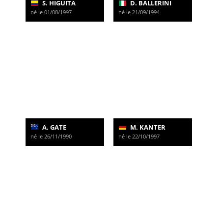
S. HIGUITA
D. BALLERINI
né le 01/08/1997
né le 21/09/1994
A. GATE
M. KANTER
né le 26/11/1990
né le 22/10/1997