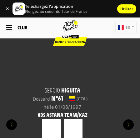
Téléchargez l'application
✕
Utiliser
Plongez au coeur du Tour de France
CLUB
FR
04/07 > 26/07/2026
SERGIO
HIGUITA
N°61
(COL)
Dossard
né le 01/08/1997
XDS ASTANA TEAM/KAZ