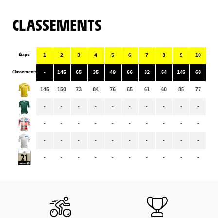
CLASSEMENTS
Étape
1
2
3
4
5
6
7
8
9
10
11
Classements
-
145
65
35
49
66
32
54
145
68
53
145
150
73
84
76
65
61
60
85
77
73
-
-
-
-
-
-
-
-
-
-
-
-
-
-
-
-
-
-
-
-
-
-
-
-
-
-
-
-
-
-
-
-
-
-
-
-
-
-
-
-
-
-
-
-