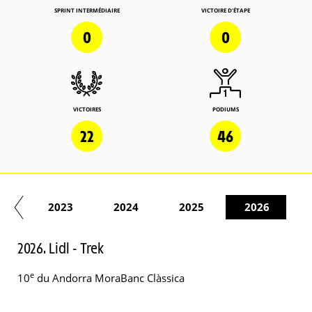
SPRINT INTERMÉDIAIRE
VICTOIRE D'ÉTAPE
0
0
VICTOIRES
PODIUMS
22
46
22
2023
2024
2025
2026
2026. Lidl - Trek
e
10
du Andorra MoraBanc Clàssica