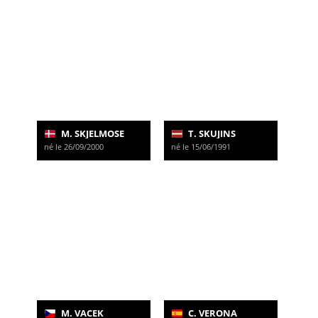
M. SKJELMOSE
T. SKUJINS
né le 26/09/2000
né le 15/06/1991
M. VACEK
C. VERONA