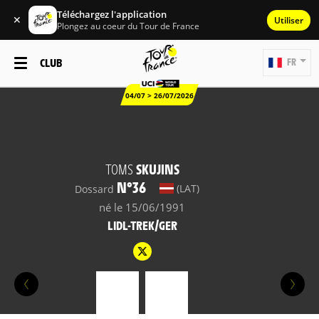
Téléchargez l'application
✕
Utiliser
Plongez au coeur du Tour de France
CLUB
FR
04/07 > 26/07/2026
TOMS
SKUJINS
N°36
(LAT)
Dossard
né le 15/06/1991
LIDL-TREK/GER