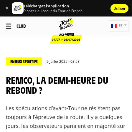
Téléchargez l'application
✕
Utiliser
Plongez au coeur du Tour de France
CLUB
FR
04/07 > 26/07/2026
ENJEUX SPORTIFS
9 juillet 2025 - 03:58
REMCO, LA DEMI-HEURE DU
REBOND ?
Les spéculations d’avant-Tour ne résistent pas
toujours à l’épreuve de la route. Il y a quelques
jours, les observateurs pariaient en majorité sur