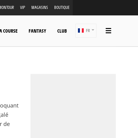
MONTOUR
VIP
MAGASINS
BOUTIQUE
A COURSE
FANTASY
CLUB
FR
évoquant
galé
r de