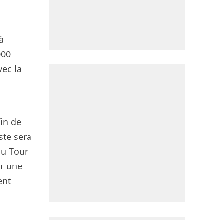
à
000
vec la
fin de
ste sera
du Tour
er une
ent