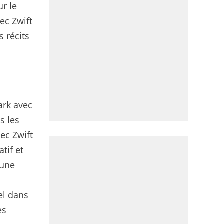
ur le
ec Zwift
s récits
ark avec
s les
ec Zwift
tif et
’une
el dans
es