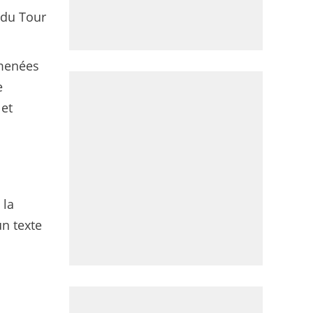
 du Tour
 menées
e
 et
 la
un texte