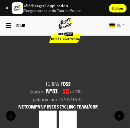
Téléchargez l'application
✕
Utiliser
Plongez au coeur du Tour de France
CLUB
DE
04/07 > 26/07/2026
TOBIAS
FOSS
N°83
(NOR)
Startnr.
geboren am 25/05/1997
NETCOMPANY INEOS CYCLING TEAM/GBR