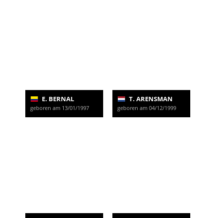
E. BERNAL
T. ARENSMAN
geboren am 13/01/1997
geboren am 04/12/1999