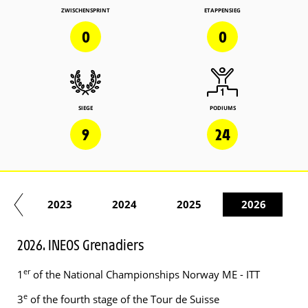
ZWISCHENSPRINT
ETAPPENSIEG
0
0
SIEGE
PODIUMS
9
24
22
2023
2024
2025
2026
2026. INEOS Grenadiers
er
1
of the National Championships Norway ME - ITT
e
3
of the fourth stage of the Tour de Suisse