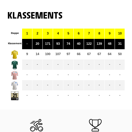
KLASSEMENTS
Etappe
1
2
3
4
5
6
7
8
9
10
11
Klassement
-
20
171
93
74
40
122
139
48
31
13
9
14
100
107
97
66
67
67
64
50
49
-
-
-
-
-
-
-
-
-
-
-
-
-
-
-
-
-
-
-
-
-
-
-
-
-
-
-
-
-
-
-
-
-
-
-
-
-
-
-
-
-
-
-
-