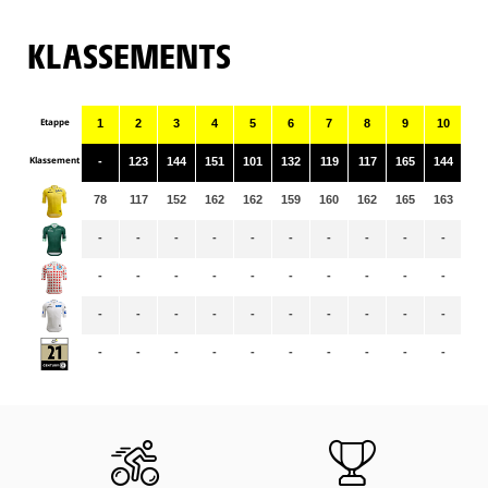
KLASSEMENTS
Etappe
1
2
3
4
5
6
7
8
9
10
11
Klassement
-
123
144
151
101
132
119
117
165
144
12
78
117
152
162
162
159
160
162
165
163
16
-
-
-
-
-
-
-
-
-
-
-
-
-
-
-
-
-
-
-
-
-
-
-
-
-
-
-
-
-
-
-
-
-
-
-
-
-
-
-
-
-
-
-
-