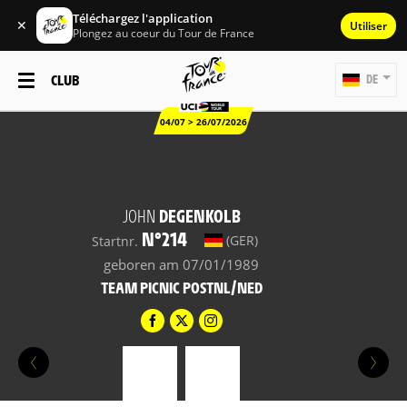
Téléchargez l'application
✕
Utiliser
Plongez au coeur du Tour de France
CLUB
DE
04/07 > 26/07/2026
JOHN
DEGENKOLB
N°214
(GER)
Startnr.
geboren am 07/01/1989
TEAM PICNIC POSTNL/NED