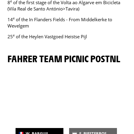
e
8
of the first stage of the Volta ao Algarve em Bicicleta
(Vila Real de Santo António>Tavira)
e
14
of the In Flanders Fields - From Middelkerke to
Wevelgem
e
25
of the Heylen Vastgoed Heistse Pijl
FAHRER TEAM PICNIC POSTNL
W. BARGUIL
F. BIESTERBOS