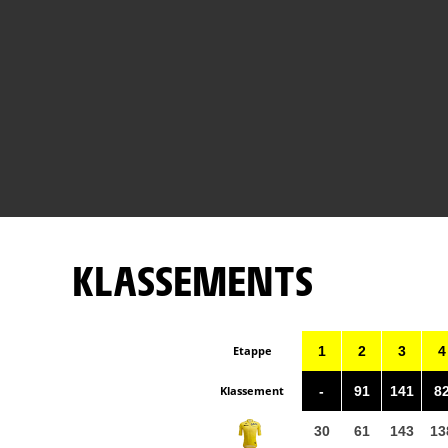
KLASSEMENTS
Etappe
1
2
3
4
Klassement
-
91
141
8
30
61
143
13