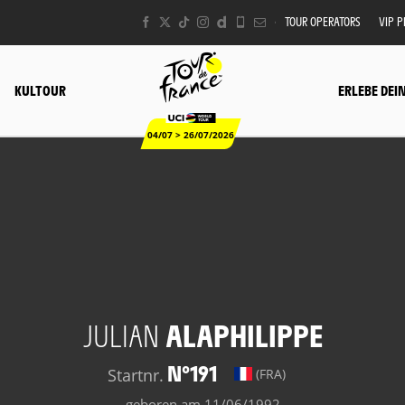
TOUR OPERATORS
VIP 
KULTOUR
ERLEBE DEI
04/07 > 26/07/2026
JULIAN
ALAPHILIPPE
N°191
Startnr.
(FRA)
geboren am 11/06/1992