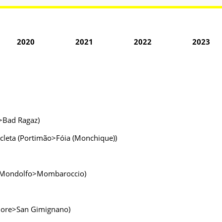
2020
2021
2022
2023
z>Bad Ragaz)
icleta (Portimão>Fóia (Monchique))
tta-Mondolfo>Mombaroccio)
aiore>San Gimignano)