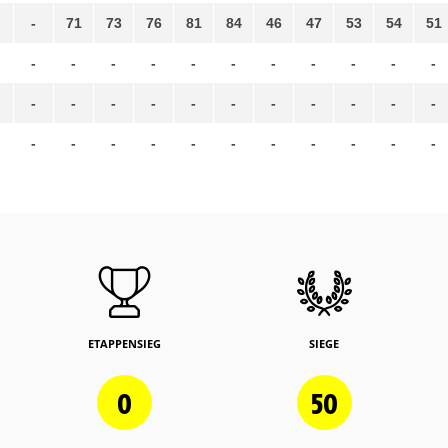
-
71
73
76
81
84
46
47
53
54
51
-
-
-
-
-
-
-
-
-
-
-
-
-
-
-
-
-
-
-
-
-
-
-
-
-
-
-
-
-
-
-
-
-
ETAPPENSIEG
SIEGE
0
50