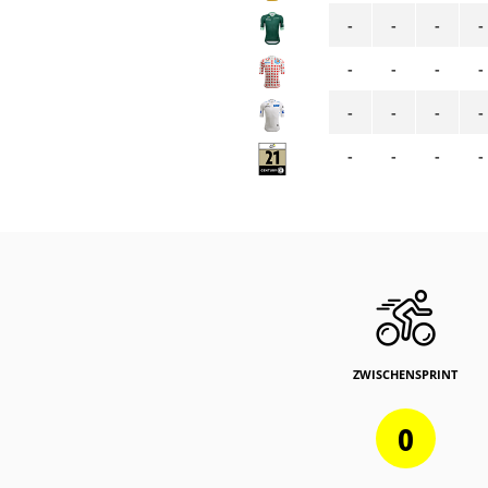
-
-
-
-
-
-
-
-
-
-
-
-
-
-
-
-
ZWISCHENSPRINT
0