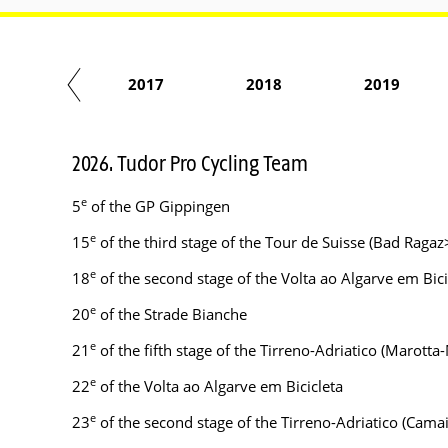
2016
2017
2018
2019
2026. Tudor Pro Cycling Team
e
5
of the GP Gippingen
e
15
of the third stage of the Tour de Suisse (Bad Raga
e
18
of the second stage of the Volta ao Algarve em Bic
e
20
of the Strade Bianche
e
21
of the fifth stage of the Tirreno-Adriatico (Maro
e
22
of the Volta ao Algarve em Bicicleta
e
23
of the second stage of the Tirreno-Adriatico (Cam