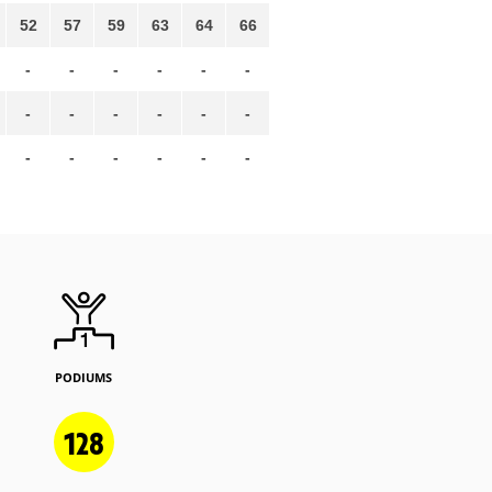
52
57
59
63
64
66
-
-
-
-
-
-
-
-
-
-
-
-
-
-
-
-
-
-
PODIUMS
128