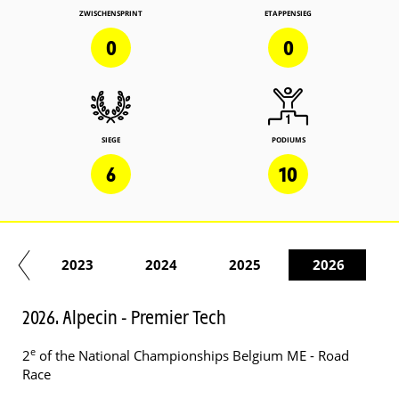
ZWISCHENSPRINT
ETAPPENSIEG
0
0
SIEGE
PODIUMS
6
10
21
2023
2024
2025
2026
2026. Alpecin - Premier Tech
e
2
of the National Championships Belgium ME - Road
Race