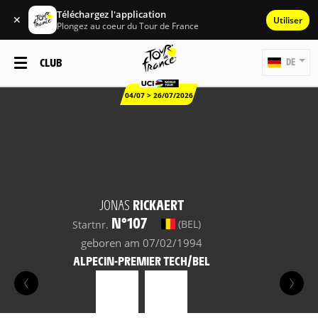
Téléchargez l'application
✕
Utiliser
Plongez au coeur du Tour de France
CLUB
DE
04/07 > 26/07/2026
JONAS
RICKAERT
N°107
(BEL)
Startnr.
geboren am 07/02/1994
ALPECIN-PREMIER TECH/BEL