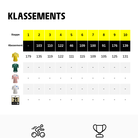
KLASSEMENTS
Etappe
1
2
3
4
5
6
7
8
9
10
11
Klassement
-
103
110
122
46
109
100
91
176
139
95
179
135
119
122
111
115
109
105
125
131
12
-
-
-
-
-
-
-
-
-
-
-
-
-
-
-
-
-
-
-
-
-
-
-
-
-
-
-
-
-
-
-
-
-
-
-
-
-
-
-
-
-
-
-
-