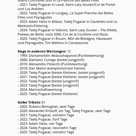
Grand Colombier und in La Planche des Belles Filles
- 2021: Tadej Pogacar in Laval, Saint-Lary-Soulan/Col de Portet
und Luz Ardiden
- 2022: Tadej Pogacar in Longwy, La Super Planche des Belles
Filles und Peyragudes
- 2023: Adam Yates in Bilbao; Tadej Pogacar in Cauterets und Le
Markstein/Fellering
- 2024: Tadej Pogacar in Valloire, Saint-Lary-Soulan – Pla d’Adet,
Plateau de Beille, Isola 2000, Col de la Couillole und Nizza
- 2025: Tadej Pogacar in Rouen, Mûr-de-Bretagne, Hautacam
und Peyragudes; Tim Wellens in Carcassonne
Siege in anderen Wertungen:
12
- 1993: Dschamolidin Abduschaparow (Punktewertung)
- 2006: Damiano Cunego (bester Jungprofi)
- 2010: Alessandro Petacchi (Punktewertung)
- 2018: Dan Martin (kämpferischster Fahrer)
- 2020: Tadej Pogacar (bester Kletterer, bester Jungprofi)
- 2021: Tadej Pogacar (bester Kletterer, bester Jungprofi)
- 2022: Tadej Pogacar (bester Jungprofi)
- 2023: Tadej Pogacar (bester Jungprofi)
- 2024: Mannschaftswertung
- 2025: Tadej Pogacar (bester Kletterer)
Gelbe Trikots:
61
- 2002: Rubens Bertogliati, zwei Tage
- 2020: Alexander Kristoff, ein Tag; Tadej Pogacar, zwei Tage
- 2021: Tadej Pogacar, vierzehn Tage
- 2022: Tadej Pogacar, fünf Tage
- 2023: Adam Yates, vier Tage
- 2024: Tadej Pogacar, neunzehn Tage
- 2025: Tadej Pogacar, vierzehn Tage