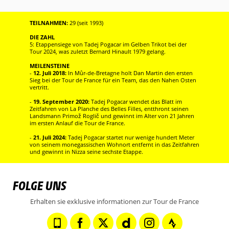
TEILNAHMEN:
29 (seit 1993)
DIE ZAHL
5: Etappensiege von Tadej Pogacar im Gelben Trikot bei der
Tour 2024, was zuletzt Bernard Hinault 1979 gelang.
MEILENSTEINE
-
12. Juli 2018:
In Mûr-de-Bretagne holt Dan Martin den ersten
Sieg bei der Tour de France für ein Team, das den Nahen Osten
vertritt.
-
19. September 2020:
Tadej Pogacar wendet das Blatt im
Zeitfahren von La Planche des Belles Filles, entthront seinen
Landsmann Primož Roglič und gewinnt im Alter von 21 Jahren
im ersten Anlauf die Tour de France.
-
21. Juli 2024:
Tadej Pogacar startet nur wenige hundert Meter
von seinem monegassischen Wohnort entfernt in das Zeitfahren
und gewinnt in Nizza seine sechste Etappe.
FOLGE UNS
Erhalten sie exklusive informationen zur Tour de France