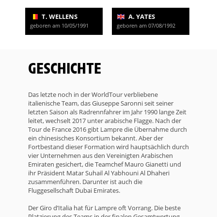
T. WELLENS
A. YATES
geboren am 10/05/1991
geboren am 07/08/1992
GESCHICHTE
Das letzte noch in der WorldTour verbliebene
italienische Team, das Giuseppe Saronni seit seiner
letzten Saison als Radrennfahrer im Jahr 1990 lange Zeit
leitet, wechselt 2017 unter arabische Flagge. Nach der
Tour de France 2016 gibt Lampre die Übernahme durch
ein chinesisches Konsortium bekannt. Aber der
Fortbestand dieser Formation wird hauptsächlich durch
vier Unternehmen aus den Vereinigten Arabischen
Emiraten gesichert, die Teamchef Mauro Gianetti und
ihr Präsident Matar Suhail Al Yabhouni Al Dhaheri
zusammenführen. Darunter ist auch die
Fluggesellschaft Dubai Emirates.
Der Giro d’Italia hat für Lampre oft Vorrang. Die beste
Platzierung des Teams in der finalen Gesamtwertung