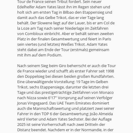
Tour de France seinen Tribut fordert. Sein neuer
Edelhelfer Adam Yates lässt ihn im Regen stehen und
holt sich am ersten Tag in Bilbao den Etappensieg und
damit auch das Gelbe Trikot, das er vier Tage lang
behält. Der Slowene liegt auf der Lauer, bis er am Col de
la Loze am Tag nach seiner Niederlage im Zeitfahren
von Combloux einbricht. Aber er behält seinen zweiten
Platz in der finalen Gesamtwertung und feiert in Paris
sein viertes (und letztes) Weißes Trikot. Adam Yates
steht dabei am Ende der Tour (erstmals) gemeinsam
mit ihm auf dem Podium.
Nach seinem Sieg beim Giro beherrscht er auch die Tour
de France wieder und schafft als erster Fahrer seit 1998
den Doppelsieg bei diesen beiden großen Rundfahrten.
Eine überwältigende Vorstellung: 19 Tage im Gelben
Trikot, sechs Etappensiege, darunter die letzten drei
Tage und das prestigeträchtige Zeitfahren von Monaco
nach Nizza sowie 6'17'' Vorsprung auf seinen Verfolger
Jonas Vingegaard. Das UAE Team Emirates dominiert
auch die Mannschaftswertung und platziert zwei seiner
Fahrer in den TOP 6 der Gesamtwertung: João Almeida
wird Vierter und Adam Yates Sechster. Bei der Auflage
2025 ist seine Vorherrschaft nach zwei Dritteln der
Distanz beendet. Nachdem er in der Normandie, in der