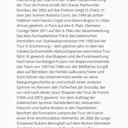
der Tour de France erzielt der Litauer Raimondas
Rumšas, der 2002 auf das Podium steigt (3. Platz). In
dem Jahr kommt Roberto Conti, der 1994 als dritter
Italiener nach Fausto Coppi und Gianni Bugno in L’Alpe
d’Huez gewinnt, in Paris auf den 6. Platz. Damiano
Cunego fährt 2011 auf den 6. Platz der Gesamtwertung.
Das blau-fuchsiafarbene Trikot des italienischen
Herstellers von Stahlwalzprodukten tritt 1993 bei der
Tour in Erscheinung – dem gleichen Jahr, in dem der
Usbeke Dschamolidin Abduschaparow seine beste Tour
fährt. Er gewinnt drei Etappen und die Punktewertung.
Nach einer kurzlebigen Fusion mit Mapei verschwindet
das Team von 1997 bis 1999 von der Bildfläche, knüpft
aber auf Betreiben der Familie Galbusera (Vater und
Sohn führen das Unternehmen) wieder an seine
Radsportgeschichte an und schickt einen anderen
Sprinter ins Rennen: den Tschechen Ján Svorada, der
vor und nach dieser Zäsur Etappen der Tour de France
(1994 und 2001) gewinnt. Vor dem Aufstieg der
italienischen Sprinter Daniele Bennati, Alessandro
Petacchi und Sacha Modolo in den Teamfarben
beschert die Formation Lampre der Tour de France
einen ihrer emotionalsten Momente, als 2002 der junge
Schweizer Rubens Bertogliati auf dem letzten Kilometer