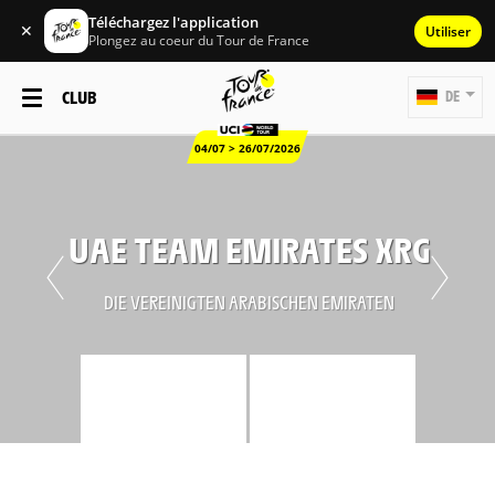
Téléchargez l'application
✕
Utiliser
Plongez au coeur du Tour de France
CLUB
DE
04/07 > 26/07/2026
UAE TEAM EMIRATES XRG
DIE VEREINIGTEN ARABISCHEN EMIRATEN