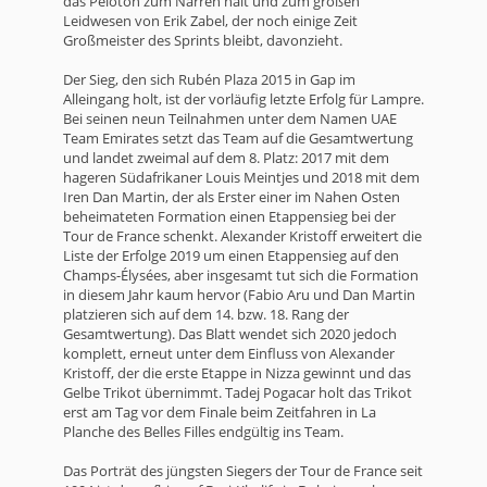
das Peloton zum Narren hält und zum großen
Leidwesen von Erik Zabel, der noch einige Zeit
Großmeister des Sprints bleibt, davonzieht.
Der Sieg, den sich Rubén Plaza 2015 in Gap im
Alleingang holt, ist der vorläufig letzte Erfolg für Lampre.
Bei seinen neun Teilnahmen unter dem Namen UAE
Team Emirates setzt das Team auf die Gesamtwertung
und landet zweimal auf dem 8. Platz: 2017 mit dem
hageren Südafrikaner Louis Meintjes und 2018 mit dem
Iren Dan Martin, der als Erster einer im Nahen Osten
beheimateten Formation einen Etappensieg bei der
Tour de France schenkt. Alexander Kristoff erweitert die
Liste der Erfolge 2019 um einen Etappensieg auf den
Champs-Élysées, aber insgesamt tut sich die Formation
in diesem Jahr kaum hervor (Fabio Aru und Dan Martin
platzieren sich auf dem 14. bzw. 18. Rang der
Gesamtwertung). Das Blatt wendet sich 2020 jedoch
komplett, erneut unter dem Einfluss von Alexander
Kristoff, der die erste Etappe in Nizza gewinnt und das
Gelbe Trikot übernimmt. Tadej Pogacar holt das Trikot
erst am Tag vor dem Finale beim Zeitfahren in La
Planche des Belles Filles endgültig ins Team.
Das Porträt des jüngsten Siegers der Tour de France seit