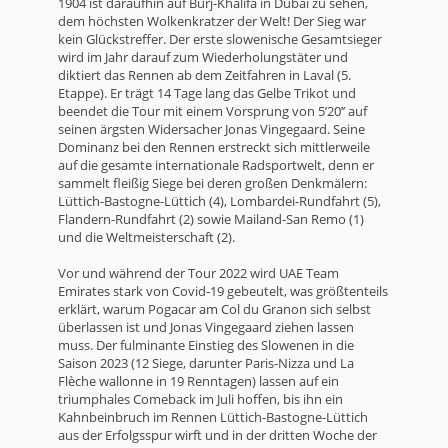
1904 ist daraufhin auf Burj-Khalifa in Dubai zu sehen,
dem höchsten Wolkenkratzer der Welt! Der Sieg war
kein Glückstreffer. Der erste slowenische Gesamtsieger
wird im Jahr darauf zum Wiederholungstäter und
diktiert das Rennen ab dem Zeitfahren in Laval (5.
Etappe). Er trägt 14 Tage lang das Gelbe Trikot und
beendet die Tour mit einem Vorsprung von 5’20’’ auf
seinen ärgsten Widersacher Jonas Vingegaard. Seine
Dominanz bei den Rennen erstreckt sich mittlerweile
auf die gesamte internationale Radsportwelt, denn er
sammelt fleißig Siege bei deren großen Denkmälern:
Lüttich-Bastogne-Lüttich (4), Lombardei-Rundfahrt (5),
Flandern-Rundfahrt (2) sowie Mailand-San Remo (1)
und die Weltmeisterschaft (2).
Vor und während der Tour 2022 wird UAE Team
Emirates stark von Covid-19 gebeutelt, was größtenteils
erklärt, warum Pogacar am Col du Granon sich selbst
überlassen ist und Jonas Vingegaard ziehen lassen
muss. Der fulminante Einstieg des Slowenen in die
Saison 2023 (12 Siege, darunter Paris-Nizza und La
Flèche wallonne in 19 Renntagen) lassen auf ein
triumphales Comeback im Juli hoffen, bis ihn ein
Kahnbeinbruch im Rennen Lüttich-Bastogne-Lüttich
aus der Erfolgsspur wirft und in der dritten Woche der