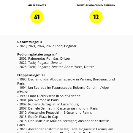
GELBE TRIKOTS
SONSTIGE GEWONNENE RENNEN
61
12
Gesamtsiege:
4
- 2020, 2021, 2024, 2025: Tadej Pogacar
Podiumsplatzierungen:
4
- 2002: Raimondas Rumšas, Dritter
- 2022: Tadej Pogacar, Zweiter
- 2023: Tadej Pogacar, Zweiter; Adam Yates, Dritter
Etappensiege:
39
- 1993: Dschamolidin Abduschaparow in Vannes, Bordeaux und
Paris
- 1994: Ján Svorada im Futuroscope; Roberto Conti in L’Alpe-
d’Huez
- 1999: Ludo Dierckxsens in Saint-Étienne
- 2001: Ján Svorada in Paris
- 2002: Rubens Bertogliati in Luxemburg
- 2007: Daniele Bennati in Castelsarrasin und in Paris
- 2010: Alessandro Petacchi in Brüssel und Reims
- 2015: Rubén Plaza in Gap
- 2018: Dan Martin in Mûr-de-Bretagne; Alexander Kristoff in
Paris
- 2020: Alexander Kristoff in Nizza; Tadej Pogacar in Laruns, am