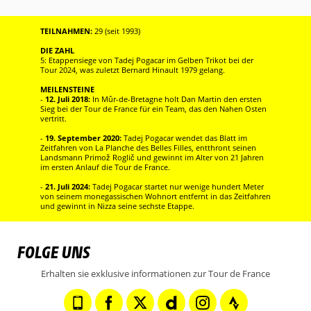
TEILNAHMEN:
29 (seit 1993)
DIE ZAHL
5: Etappensiege von Tadej Pogacar im Gelben Trikot bei der
Tour 2024, was zuletzt Bernard Hinault 1979 gelang.
MEILENSTEINE
-
12. Juli 2018:
In Mûr-de-Bretagne holt Dan Martin den ersten
Sieg bei der Tour de France für ein Team, das den Nahen Osten
vertritt.
-
19. September 2020:
Tadej Pogacar wendet das Blatt im
Zeitfahren von La Planche des Belles Filles, entthront seinen
Landsmann Primož Roglič und gewinnt im Alter von 21 Jahren
im ersten Anlauf die Tour de France.
-
21. Juli 2024:
Tadej Pogacar startet nur wenige hundert Meter
von seinem monegassischen Wohnort entfernt in das Zeitfahren
und gewinnt in Nizza seine sechste Etappe.
FOLGE UNS
Erhalten sie exklusive informationen zur Tour de France