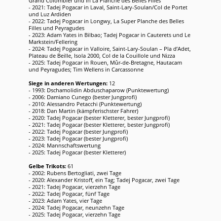
Grand Colombier und in La Planche des Belles Filles
- 2021: Tadej Pogacar in Laval, Saint-Lary-Soulan/Col de Portet
und Luz Ardiden
- 2022: Tadej Pogacar in Longwy, La Super Planche des Belles
Filles und Peyragudes
- 2023: Adam Yates in Bilbao; Tadej Pogacar in Cauterets und Le
Markstein/Fellering
- 2024: Tadej Pogacar in Valloire, Saint-Lary-Soulan – Pla d’Adet,
Plateau de Beille, Isola 2000, Col de la Couillole und Nizza
- 2025: Tadej Pogacar in Rouen, Mûr-de-Bretagne, Hautacam
und Peyragudes; Tim Wellens in Carcassonne
Siege in anderen Wertungen:
12
- 1993: Dschamolidin Abduschaparow (Punktewertung)
- 2006: Damiano Cunego (bester Jungprofi)
- 2010: Alessandro Petacchi (Punktewertung)
- 2018: Dan Martin (kämpferischster Fahrer)
- 2020: Tadej Pogacar (bester Kletterer, bester Jungprofi)
- 2021: Tadej Pogacar (bester Kletterer, bester Jungprofi)
- 2022: Tadej Pogacar (bester Jungprofi)
- 2023: Tadej Pogacar (bester Jungprofi)
- 2024: Mannschaftswertung
- 2025: Tadej Pogacar (bester Kletterer)
Gelbe Trikots:
61
- 2002: Rubens Bertogliati, zwei Tage
- 2020: Alexander Kristoff, ein Tag; Tadej Pogacar, zwei Tage
- 2021: Tadej Pogacar, vierzehn Tage
- 2022: Tadej Pogacar, fünf Tage
- 2023: Adam Yates, vier Tage
- 2024: Tadej Pogacar, neunzehn Tage
- 2025: Tadej Pogacar, vierzehn Tage