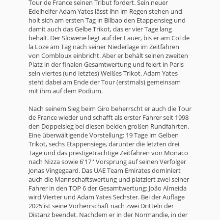
Tour de France seinen Tribut fordert. Sein neuer
Edelhelfer Adam Yates lässt ihn im Regen stehen und
holt sich am ersten Tag in Bilbao den Etappensieg und
damit auch das Gelbe Trikot, das er vier Tage lang
behält. Der Slowene liegt auf der Lauer, bis er am Col de
la Loze am Tag nach seiner Niederlage im Zeitfahren
von Combloux einbricht. Aber er behält seinen zweiten
Platz in der finalen Gesamtwertung und feiert in Paris
sein viertes (und letztes) Weißes Trikot. Adam Yates
steht dabei am Ende der Tour (erstmals) gemeinsam
mit ihm auf dem Podium.
Nach seinem Sieg beim Giro beherrscht er auch die Tour
de France wieder und schafft als erster Fahrer seit 1998
den Doppelsieg bei diesen beiden großen Rundfahrten.
Eine überwältigende Vorstellung: 19 Tage im Gelben
Trikot, sechs Etappensiege, darunter die letzten drei
Tage und das prestigeträchtige Zeitfahren von Monaco
nach Nizza sowie 6'17'' Vorsprung auf seinen Verfolger
Jonas Vingegaard. Das UAE Team Emirates dominiert
auch die Mannschaftswertung und platziert zwei seiner
Fahrer in den TOP 6 der Gesamtwertung: João Almeida
wird Vierter und Adam Yates Sechster. Bei der Auflage
2025 ist seine Vorherrschaft nach zwei Dritteln der
Distanz beendet. Nachdem er in der Normandie, in der