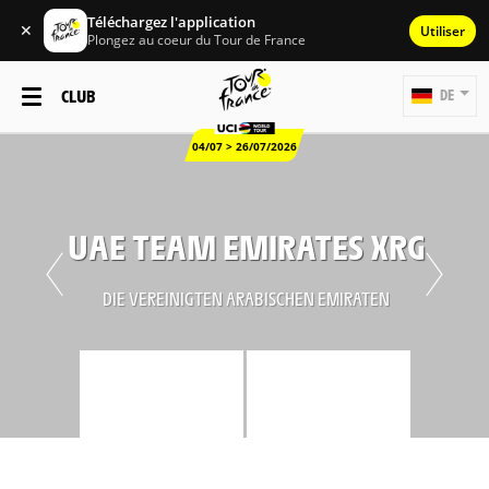
Téléchargez l'application
✕
Utiliser
Plongez au coeur du Tour de France
CLUB
DE
04/07 > 26/07/2026
UAE TEAM EMIRATES XRG
DIE VEREINIGTEN ARABISCHEN EMIRATEN