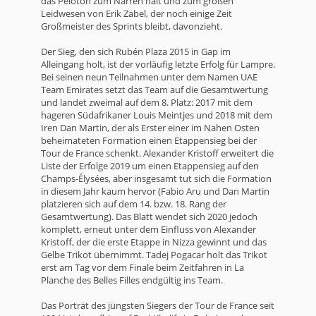
das Peloton zum Narren hält und zum großen
Leidwesen von Erik Zabel, der noch einige Zeit
Großmeister des Sprints bleibt, davonzieht.
Der Sieg, den sich Rubén Plaza 2015 in Gap im
Alleingang holt, ist der vorläufig letzte Erfolg für Lampre.
Bei seinen neun Teilnahmen unter dem Namen UAE
Team Emirates setzt das Team auf die Gesamtwertung
und landet zweimal auf dem 8. Platz: 2017 mit dem
hageren Südafrikaner Louis Meintjes und 2018 mit dem
Iren Dan Martin, der als Erster einer im Nahen Osten
beheimateten Formation einen Etappensieg bei der
Tour de France schenkt. Alexander Kristoff erweitert die
Liste der Erfolge 2019 um einen Etappensieg auf den
Champs-Élysées, aber insgesamt tut sich die Formation
in diesem Jahr kaum hervor (Fabio Aru und Dan Martin
platzieren sich auf dem 14. bzw. 18. Rang der
Gesamtwertung). Das Blatt wendet sich 2020 jedoch
komplett, erneut unter dem Einfluss von Alexander
Kristoff, der die erste Etappe in Nizza gewinnt und das
Gelbe Trikot übernimmt. Tadej Pogacar holt das Trikot
erst am Tag vor dem Finale beim Zeitfahren in La
Planche des Belles Filles endgültig ins Team.
Das Porträt des jüngsten Siegers der Tour de France seit