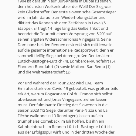
1904 ist daraufhin auf Burj-Khalifa in Dubai zu sehen,
dem höchsten Wolkenkratzer der Welt! Der Sieg war
kein Glückstreffer. Der erste slowenische Gesamtsieger
wird im Jahr darauf zum Wiederholungstäter und
diktiert das Rennen ab dem Zeitfahren in Laval (5.
Etappe). Er trägt 14 Tage lang das Gelbe Trikot und
beendet die Tour mit einem Vorsprung von 5’20’’ auf
seinen ärgsten Widersacher Jonas Vingegaard. Seine
Dominanz bei den Rennen erstreckt sich mittlerweile
auf die gesamte internationale Radsportwelt, denn er
sammelt fleißig Siege bei deren großen Denkmälern:
Lüttich-Bastogne-Lüttich (4), Lombardei-Rundfahrt (5),
Flandern-Rundfahrt (2) sowie Mailand-San Remo (1)
und die Weltmeisterschaft (2).
Vor und während der Tour 2022 wird UAE Team
Emirates stark von Covid-19 gebeutelt, was größtenteils
erklärt, warum Pogacar am Col du Granon sich selbst
überlassen ist und Jonas Vingegaard ziehen lassen
muss. Der fulminante Einstieg des Slowenen in die
Saison 2023 (12 Siege, darunter Paris-Nizza und La
Flèche wallonne in 19 Renntagen) lassen auf ein
triumphales Comeback im Juli hoffen, bis ihn ein
Kahnbeinbruch im Rennen Lüttich-Bastogne-Lüttich
aus der Erfolgsspur wirft und in der dritten Woche der