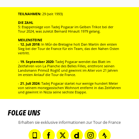
TEILNAHMEN:
29 (seit 1993)
DIE ZAHL
5: Etappensiege von Tadej Pogacar im Gelben Trikot bei der
Tour 2024, was zuletzt Bernard Hinault 1979 gelang.
MEILENSTEINE
-
12. Juli 2018:
In Mûr-de-Bretagne holt Dan Martin den ersten
Sieg bei der Tour de France für ein Team, das den Nahen Osten
vertritt.
-
19. September 2020:
Tadej Pogacar wendet das Blatt im
Zeitfahren von La Planche des Belles Filles, entthront seinen
Landsmann Primož Roglič und gewinnt im Alter von 21 Jahren
im ersten Anlauf die Tour de France.
-
21. Juli 2024:
Tadej Pogacar startet nur wenige hundert Meter
von seinem monegassischen Wohnort entfernt in das Zeitfahren
und gewinnt in Nizza seine sechste Etappe.
FOLGE UNS
Erhalten sie exklusive informationen zur Tour de France