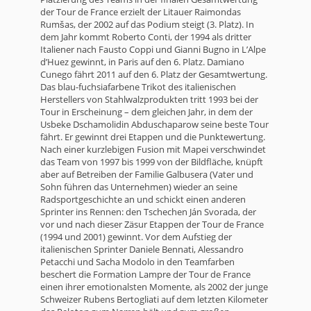
der Tour de France erzielt der Litauer Raimondas
Rumšas, der 2002 auf das Podium steigt (3. Platz). In
dem Jahr kommt Roberto Conti, der 1994 als dritter
Italiener nach Fausto Coppi und Gianni Bugno in L’Alpe
d’Huez gewinnt, in Paris auf den 6. Platz. Damiano
Cunego fährt 2011 auf den 6. Platz der Gesamtwertung.
Das blau-fuchsiafarbene Trikot des italienischen
Herstellers von Stahlwalzprodukten tritt 1993 bei der
Tour in Erscheinung – dem gleichen Jahr, in dem der
Usbeke Dschamolidin Abduschaparow seine beste Tour
fährt. Er gewinnt drei Etappen und die Punktewertung.
Nach einer kurzlebigen Fusion mit Mapei verschwindet
das Team von 1997 bis 1999 von der Bildfläche, knüpft
aber auf Betreiben der Familie Galbusera (Vater und
Sohn führen das Unternehmen) wieder an seine
Radsportgeschichte an und schickt einen anderen
Sprinter ins Rennen: den Tschechen Ján Svorada, der
vor und nach dieser Zäsur Etappen der Tour de France
(1994 und 2001) gewinnt. Vor dem Aufstieg der
italienischen Sprinter Daniele Bennati, Alessandro
Petacchi und Sacha Modolo in den Teamfarben
beschert die Formation Lampre der Tour de France
einen ihrer emotionalsten Momente, als 2002 der junge
Schweizer Rubens Bertogliati auf dem letzten Kilometer