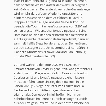
1904 ist daraufhin auf Burj-Khalifa in Dubai zu sehen,
dem höchsten Wolkenkratzer der Welt! Der Sieg war
kein Glückstreffer. Der erste slowenische Gesamtsieger
wird im Jahr darauf zum Wiederholungstäter und
diktiert das Rennen ab dem Zeitfahren in Laval (5.
Etappe). Er trägt 14 Tage lang das Gelbe Trikot und
beendet die Tour mit einem Vorsprung von 5’20’’ auf
seinen ärgsten Widersacher Jonas Vingegaard. Seine
Dominanz bei den Rennen erstreckt sich mittlerweile
auf die gesamte internationale Radsportwelt, denn er
sammelt fleißig Siege bei deren großen Denkmälern:
Lüttich-Bastogne-Lüttich (4), Lombardei-Rundfahrt (5),
Flandern-Rundfahrt (2) sowie Mailand-San Remo (1)
und die Weltmeisterschaft (2).
Vor und während der Tour 2022 wird UAE Team
Emirates stark von Covid-19 gebeutelt, was größtenteils
erklärt, warum Pogacar am Col du Granon sich selbst
überlassen ist und Jonas Vingegaard ziehen lassen
muss. Der fulminante Einstieg des Slowenen in die
Saison 2023 (12 Siege, darunter Paris-Nizza und La
Flèche wallonne in 19 Renntagen) lassen auf ein
triumphales Comeback im Juli hoffen, bis ihn ein
Kahnbeinbruch im Rennen Lüttich-Bastogne-Lüttich
aus der Erfolgsspur wirft und in der dritten Woche der