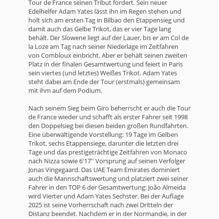
Tour de France seinen Tribut fordert. Sein neuer
Edelhelfer Adam Yates lässt ihn im Regen stehen und
holt sich am ersten Tag in Bilbao den Etappensieg und
damit auch das Gelbe Trikot, das er vier Tage lang
behält. Der Slowene liegt auf der Lauer, bis er am Col de
la Loze am Tag nach seiner Niederlage im Zeitfahren
von Combloux einbricht. Aber er behält seinen zweiten
Platz in der finalen Gesamtwertung und feiert in Paris
sein viertes (und letztes) Weißes Trikot. Adam Yates
steht dabei am Ende der Tour (erstmals) gemeinsam
mit ihm auf dem Podium.
Nach seinem Sieg beim Giro beherrscht er auch die Tour
de France wieder und schafft als erster Fahrer seit 1998
den Doppelsieg bei diesen beiden großen Rundfahrten.
Eine überwältigende Vorstellung: 19 Tage im Gelben
Trikot, sechs Etappensiege, darunter die letzten drei
Tage und das prestigeträchtige Zeitfahren von Monaco
nach Nizza sowie 6'17'' Vorsprung auf seinen Verfolger
Jonas Vingegaard. Das UAE Team Emirates dominiert
auch die Mannschaftswertung und platziert zwei seiner
Fahrer in den TOP 6 der Gesamtwertung: João Almeida
wird Vierter und Adam Yates Sechster. Bei der Auflage
2025 ist seine Vorherrschaft nach zwei Dritteln der
Distanz beendet. Nachdem er in der Normandie, in der