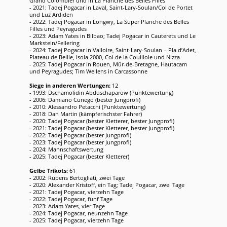
Grand Colombier und in La Planche des Belles Filles
- 2021: Tadej Pogacar in Laval, Saint-Lary-Soulan/Col de Portet
und Luz Ardiden
- 2022: Tadej Pogacar in Longwy, La Super Planche des Belles
Filles und Peyragudes
- 2023: Adam Yates in Bilbao; Tadej Pogacar in Cauterets und Le
Markstein/Fellering
- 2024: Tadej Pogacar in Valloire, Saint-Lary-Soulan – Pla d’Adet,
Plateau de Beille, Isola 2000, Col de la Couillole und Nizza
- 2025: Tadej Pogacar in Rouen, Mûr-de-Bretagne, Hautacam
und Peyragudes; Tim Wellens in Carcassonne
Siege in anderen Wertungen:
12
- 1993: Dschamolidin Abduschaparow (Punktewertung)
- 2006: Damiano Cunego (bester Jungprofi)
- 2010: Alessandro Petacchi (Punktewertung)
- 2018: Dan Martin (kämpferischster Fahrer)
- 2020: Tadej Pogacar (bester Kletterer, bester Jungprofi)
- 2021: Tadej Pogacar (bester Kletterer, bester Jungprofi)
- 2022: Tadej Pogacar (bester Jungprofi)
- 2023: Tadej Pogacar (bester Jungprofi)
- 2024: Mannschaftswertung
- 2025: Tadej Pogacar (bester Kletterer)
Gelbe Trikots:
61
- 2002: Rubens Bertogliati, zwei Tage
- 2020: Alexander Kristoff, ein Tag; Tadej Pogacar, zwei Tage
- 2021: Tadej Pogacar, vierzehn Tage
- 2022: Tadej Pogacar, fünf Tage
- 2023: Adam Yates, vier Tage
- 2024: Tadej Pogacar, neunzehn Tage
- 2025: Tadej Pogacar, vierzehn Tage