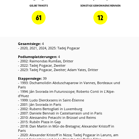
GELBE TRIKOTS
SONSTIGE GEWONNENE RENNEN
61
12
Gesamtsiege:
4
- 2020, 2021, 2024, 2025: Tadej Pogacar
Podiumsplatzierungen:
4
- 2002: Raimondas Rumšas, Dritter
- 2022: Tadej Pogacar, Zweiter
- 2023: Tadej Pogacar, Zweiter; Adam Yates, Dritter
Etappensiege:
39
- 1993: Dschamolidin Abduschaparow in Vannes, Bordeaux und
Paris
- 1994: Ján Svorada im Futuroscope; Roberto Conti in L’Alpe-
d’Huez
- 1999: Ludo Dierckxsens in Saint-Étienne
- 2001: Ján Svorada in Paris
- 2002: Rubens Bertogliati in Luxemburg
- 2007: Daniele Bennati in Castelsarrasin und in Paris
- 2010: Alessandro Petacchi in Brüssel und Reims
- 2015: Rubén Plaza in Gap
- 2018: Dan Martin in Mûr-de-Bretagne; Alexander Kristoff in
Paris
- 2020: Alexander Kristoff in Nizza; Tadej Pogacar in Laruns, am