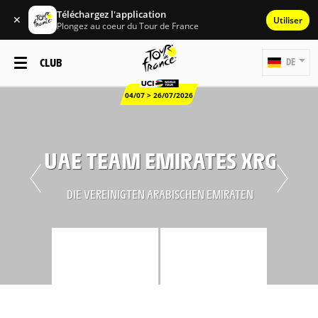
Téléchargez l'application
✕
Utiliser
Plongez au coeur du Tour de France
CLUB
DE
04/07 > 26/07/2026
UAE TEAM EMIRATES XRG
DIE VEREINIGTEN ARABISCHEN EMIRATEN