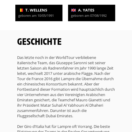
T. WELLENS
A. YATES
geboren am 10/05/1991
geboren am 07/08/1992
GESCHICHTE
Das letzte noch in der WorldTour verbliebene
italienische Team, das Giuseppe Saronni seit seiner
letzten Saison als Radrennfahrer im Jahr 1990 lange Zeit
leitet, wechselt 2017 unter arabische Flagge. Nach der
Tour de France 2016 gibt Lampre die Übernahme durch
ein chinesisches Konsortium bekannt. Aber der
Fortbestand dieser Formation wird hauptsächlich durch
vier Unternehmen aus den Vereinigten Arabischen
Emiraten gesichert, die Teamchef Mauro Gianetti und
ihr Präsident Matar Suhail Al Yabhouni Al Dhaheri
zusammenführen. Darunter ist auch die
Fluggesellschaft Dubai Emirates.
Der Giro d’Italia hat für Lampre oft Vorrang. Die beste
Platzierung des Teams in der finalen Gesamtwertung