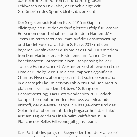
das Peloton zum Narren hält und zum großen
Leidwesen von Erik Zabel, der noch einige Zeit
Großmeister des Sprints bleibt, davonzieht.
Der Sieg, den sich Rubén Plaza 2015 in Gap im
Alleingang holt, ist der vorläufig letzte Erfolg für Lampre.
Bei seinen neun Teilnahmen unter dem Namen UAE
Team Emirates setzt das Team auf die Gesamtwertung
und landet zweimal auf dem 8. Platz: 2017 mit dem
hageren Südafrikaner Louis Meintjes und 2018 mit dem
Iren Dan Martin, der als Erster einer im Nahen Osten
beheimateten Formation einen Etappensieg bei der
Tour de France schenkt. Alexander Kristoff erweitert die
Liste der Erfolge 2019 um einen Etappensieg auf den
Champs-Élysées, aber insgesamt tut sich die Formation
in diesem Jahr kaum hervor (Fabio Aru und Dan Martin
platzieren sich auf dem 14. bzw. 18. Rang der
Gesamtwertung). Das Blatt wendet sich 2020 jedoch
komplett, erneut unter dem Einfluss von Alexander
Kristoff, der die erste Etappe in Nizza gewinnt und das
Gelbe Trikot übernimmt. Tadej Pogacar holt das Trikot
erst am Tag vor dem Finale beim Zeitfahren in La
Planche des Belles Filles endgültig ins Team.
Das Porträt des jüngsten Siegers der Tour de France seit