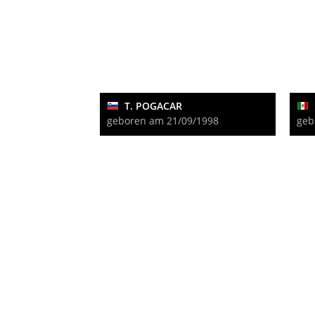
T. POGACAR
geboren am 21/09/1998
geb