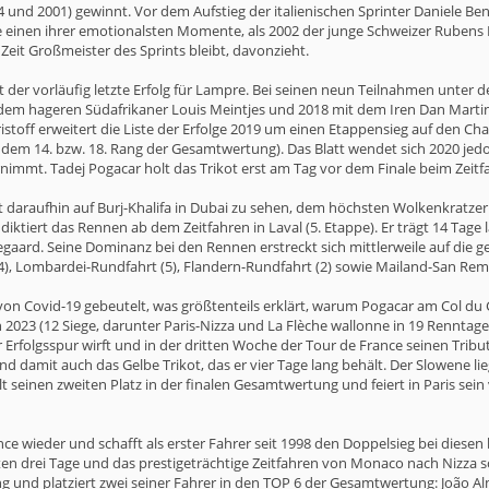
 und 2001) gewinnt. Vor dem Aufstieg der italienischen Sprinter Daniele B
einen ihrer emotionalsten Momente, als 2002 der junge Schweizer Rubens B
Zeit Großmeister des Sprints bleibt, davonzieht.
 ist der vorläufig letzte Erfolg für Lampre. Bei seinen neun Teilnahmen unt
dem hageren Südafrikaner Louis Meintjes und 2018 mit dem Iren Dan Martin
istoff erweitert die Liste der Erfolge 2019 um einen Etappensieg auf den Ch
 dem 14. bzw. 18. Rang der Gesamtwertung). Das Blatt wendet sich 2020 jedo
nimmt. Tadej Pogacar holt das Trikot erst am Tag vor dem Finale beim Zeitfah
st daraufhin auf Burj-Khalifa in Dubai zu sehen, dem höchsten Wolkenkratzer 
ktiert das Rennen ab dem Zeitfahren in Laval (5. Etappe). Er trägt 14 Tage
egaard. Seine Dominanz bei den Rennen erstreckt sich mittlerweile auf die 
), Lombardei-Rundfahrt (5), Flandern-Rundfahrt (2) sowie Mailand-San Remo 
n Covid-19 gebeutelt, was größtenteils erklärt, warum Pogacar am Col du G
 2023 (12 Siege, darunter Paris-Nizza und La Flèche wallonne in 19 Renntage
rfolgsspur wirft und in der dritten Woche der Tour de France seinen Tribut
d damit auch das Gelbe Trikot, das er vier Tage lang behält. Der Slowene lie
 seinen zweiten Platz in der finalen Gesamtwertung und feiert in Paris sein
ce wieder und schafft als erster Fahrer seit 1998 den Doppelsieg bei diese
zten drei Tage und das prestigeträchtige Zeitfahren von Monaco nach Nizza s
und platziert zwei seiner Fahrer in den TOP 6 der Gesamtwertung: João Alm