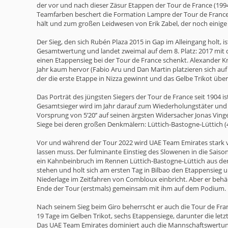
der vor und nach dieser Zäsur Etappen der Tour de France (1994
Teamfarben beschert die Formation Lampre der Tour de France 
hält und zum großen Leidwesen von Erik Zabel, der noch einige 
Der Sieg, den sich Rubén Plaza 2015 in Gap im Alleingang holt,
Gesamtwertung und landet zweimal auf dem 8. Platz: 2017 mit 
einen Etappensieg bei der Tour de France schenkt. Alexander Kr
Jahr kaum hervor (Fabio Aru und Dan Martin platzieren sich auf
der die erste Etappe in Nizza gewinnt und das Gelbe Trikot über
Das Porträt des jüngsten Siegers der Tour de France seit 1904 i
Gesamtsieger wird im Jahr darauf zum Wiederholungstäter und di
Vorsprung von 5’20’’ auf seinen ärgsten Widersacher Jonas Ving
Siege bei deren großen Denkmälern: Lüttich-Bastogne-Lüttich (4
Vor und während der Tour 2022 wird UAE Team Emirates stark vo
lassen muss. Der fulminante Einstieg des Slowenen in die Saison
ein Kahnbeinbruch im Rennen Lüttich-Bastogne-Lüttich aus der E
stehen und holt sich am ersten Tag in Bilbao den Etappensieg un
Niederlage im Zeitfahren von Combloux einbricht. Aber er behält
Ende der Tour (erstmals) gemeinsam mit ihm auf dem Podium.
Nach seinem Sieg beim Giro beherrscht er auch die Tour de Fran
19 Tage im Gelben Trikot, sechs Etappensiege, darunter die let
Das UAE Team Emirates dominiert auch die Mannschaftswertung 