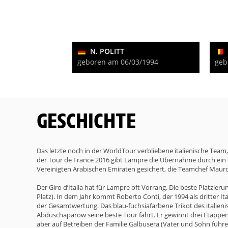
N. POLITT
geboren am 06/03/1994
geb
GESCHICHTE
Das letzte noch in der WorldTour verbliebene italienische Team, 
der Tour de France 2016 gibt Lampre die Übernahme durch ein
Vereinigten Arabischen Emiraten gesichert, die Teamchef Mauro
Der Giro d’Italia hat für Lampre oft Vorrang. Die beste Platzie
Platz). In dem Jahr kommt Roberto Conti, der 1994 als dritter I
der Gesamtwertung. Das blau-fuchsiafarbene Trikot des italieni
Abduschaparow seine beste Tour fährt. Er gewinnt drei Etappen
aber auf Betreiben der Familie Galbusera (Vater und Sohn füh