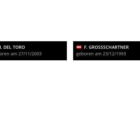
I. DEL TORO
F. GROSSSCHARTNER
oren am 27/11/2003
geboren am 23/12/1993