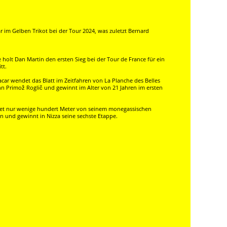
 im Gelben Trikot bei der Tour 2024, was zuletzt Bernard
holt Dan Martin den ersten Sieg bei der Tour de France für ein
tt.
car wendet das Blatt im Zeitfahren von La Planche des Belles
nn Primož Roglič und gewinnt im Alter von 21 Jahren im ersten
tet nur wenige hundert Meter von seinem monegassischen
n und gewinnt in Nizza seine sechste Etappe.