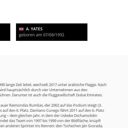
A. YATES
geboren am 07/08/1992
90 lange Zeit leitet, wechselt 2017 unter arabische Flagge. Nach
wird hauptsächlich durch vier Unternehmen aus den
hren. Darunter ist auch die Fluggesellschaft Dubai Emirates.
Litauer Raimondas Rumšas, der 2002 auf das Podium steigt (3.
s auf den 6. Platz. Damiano Cunego fährt 2011 auf den 6. Platz
inung – dem gleichen Jahr, in dem der Usbeke Dschamolidin
ndet das Team von 1997 bis 1999 von der Bildfläche, knüpft
nen anderen Sprinter ins Rennen: den Tschechen Ján Svorada,