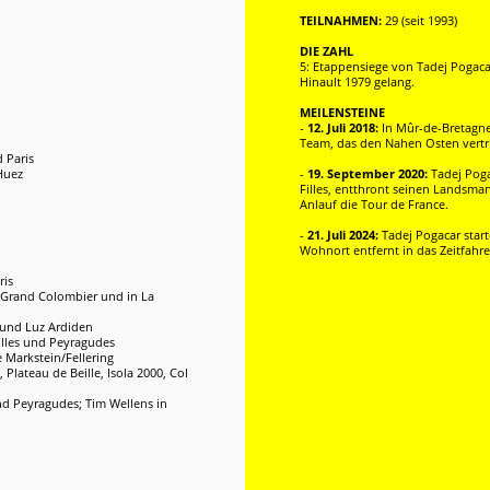
TEILNAHMEN:
29 (seit 1993)
DIE ZAHL
5: Etappensiege von Tadej Pogacar
Hinault 1979 gelang.
MEILENSTEINE
-
12. Juli 2018:
In Mûr-de-Bretagne 
Team, das den Nahen Osten vertri
 Paris
Huez
-
19. September 2020:
Tadej Poga
Filles, entthront seinen Landsma
Anlauf die Tour de France.
-
21. Juli 2024:
Tadej Pogacar star
Wohnort entfernt in das Zeitfahre
ris
am Grand Colombier und in La
t und Luz Ardiden
illes und Peyragudes
e Markstein/Fellering
 Plateau de Beille, Isola 2000, Col
nd Peyragudes; Tim Wellens in