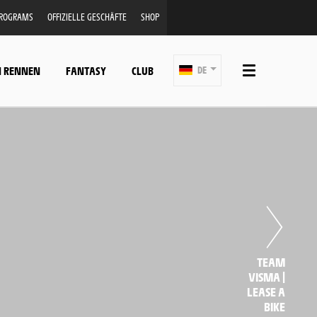
PROGRAMS
OFFIZIELLE GESCHÄFTE
SHOP
N RENNEN
FANTASY
CLUB
DE
TEAM
VISMA |
LEASE A
BIKE