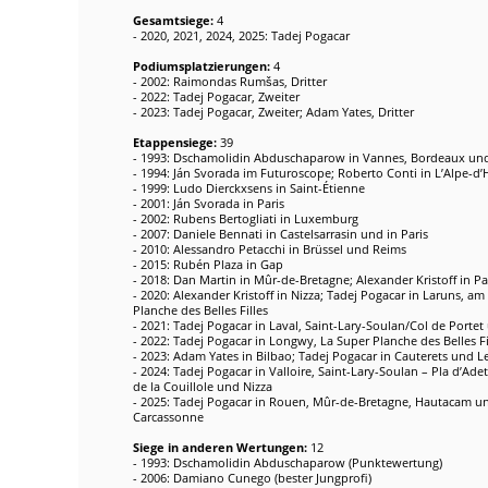
Gesamtsiege:
4
- 2020, 2021, 2024, 2025: Tadej Pogacar
Podiumsplatzierungen:
4
- 2002: Raimondas Rumšas, Dritter
- 2022: Tadej Pogacar, Zweiter
- 2023: Tadej Pogacar, Zweiter; Adam Yates, Dritter
Etappensiege:
39
- 1993: Dschamolidin Abduschaparow in Vannes, Bordeaux und
- 1994: Ján Svorada im Futuroscope; Roberto Conti in L’Alpe-d’
- 1999: Ludo Dierckxsens in Saint-Étienne
- 2001: Ján Svorada in Paris
- 2002: Rubens Bertogliati in Luxemburg
- 2007: Daniele Bennati in Castelsarrasin und in Paris
- 2010: Alessandro Petacchi in Brüssel und Reims
- 2015: Rubén Plaza in Gap
- 2018: Dan Martin in Mûr-de-Bretagne; Alexander Kristoff in Pa
- 2020: Alexander Kristoff in Nizza; Tadej Pogacar in Laruns, 
Planche des Belles Filles
- 2021: Tadej Pogacar in Laval, Saint-Lary-Soulan/Col de Porte
- 2022: Tadej Pogacar in Longwy, La Super Planche des Belles F
- 2023: Adam Yates in Bilbao; Tadej Pogacar in Cauterets und L
- 2024: Tadej Pogacar in Valloire, Saint-Lary-Soulan – Pla d’Adet,
de la Couillole und Nizza
- 2025: Tadej Pogacar in Rouen, Mûr-de-Bretagne, Hautacam u
Carcassonne
Siege in anderen Wertungen:
12
- 1993: Dschamolidin Abduschaparow (Punktewertung)
- 2006: Damiano Cunego (bester Jungprofi)