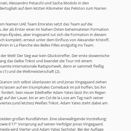
ennati, Alessandro Petacchi und Sacha Modolo in den
ertogliati auf dem letzten Kilometer das Peloton zum Narren
er dem Namen UAE Team Emirates setzt das Team auf die
, der als Erster einer im Nahen Osten beheimateten Formation
amps-Élysées, aber insgesamt tut sich die Formation in diesem
ch komplett, erneut unter dem Einfluss von Alexander Kristoff,
ren in La Planche des Belles Filles endgültig ins Team.
der Welt! Der Sieg war kein Glückstreffer. Der erste slowenische
 lang das Gelbe Trikot und beendet die Tour mit einem
gesamte internationale Radsportwelt, denn er sammelt fleißig
(1) und die Weltmeisterschaft (2).
ranon sich selbst überlassen ist und Jonas Vingegaard ziehen
n) lassen auf ein triumphales Comeback im Juli hoffen, bis ihn
 fordert. Sein neuer Edelhelfer Adam Yates lässt ihn im Regen
gt auf der Lauer, bis er am Col de la Loze am Tag nach seiner
 viertes (und letztes) Weißes Trikot. Adam Yates steht dabei am
n beiden großen Rundfahrten. Eine überwältigende Vorstellung:
owie 6'17'' Vorsprung auf seinen Verfolger Jonas Vingegaard.
eida wird Vierter und Adam Yates Sechster. Bei der Auflage