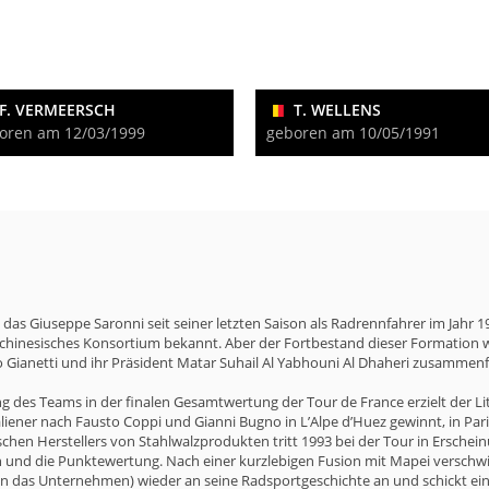
F. VERMEERSCH
T. WELLENS
oren am 12/03/1999
geboren am 10/05/1991
das Giuseppe Saronni seit seiner letzten Saison als Radrennfahrer im Jahr 19
 chinesisches Konsortium bekannt. Aber der Fortbestand dieser Formation 
 Gianetti und ihr Präsident Matar Suhail Al Yabhouni Al Dhaheri zusammenfü
rung des Teams in der finalen Gesamtwertung der Tour de France erzielt der 
taliener nach Fausto Coppi und Gianni Bugno in L’Alpe d’Huez gewinnt, in Pari
schen Herstellers von Stahlwalzprodukten tritt 1993 bei der Tour in Ersche
 und die Punktewertung. Nach einer kurzlebigen Fusion mit Mapei verschwi
ren das Unternehmen) wieder an seine Radsportgeschichte an und schickt ei