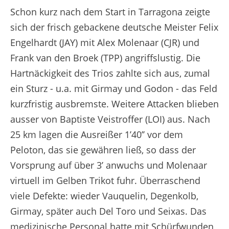
Tour de France 2026 - Etappe 2 Extended Highlights
Schon kurz nach dem Start in Tarragona zeigte
sich der frisch gebackene deutsche Meister Felix
Engelhardt (JAY) mit Alex Molenaar (CJR) und
Frank van den Broek (TPP) angriffslustig. Die
Hartnäckigkeit des Trios zahlte sich aus, zumal
ein Sturz - u.a. mit Girmay und Godon - das Feld
kurzfristig ausbremste. Weitere Attacken blieben
ausser von Baptiste Veistroffer (LOI) aus. Nach
25 km lagen die Ausreißer 1’40’’ vor dem
Peloton, das sie gewähren ließ, so dass der
Vorsprung auf über 3’ anwuchs und Molenaar
virtuell im Gelben Trikot fuhr. Überraschend
viele Defekte: wieder Vauquelin, Degenkolb,
Girmay, später auch Del Toro und Seixas. Das
medizinische Personal hatte mit Schürfwunden