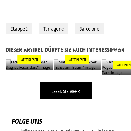
Etappe 2
Tarragone
Barcelone
TADEJ POGACAR:
MATHIEU VAN DER
"JEDER SIEG IST
POEL: "ES IST EIN
VAN DER PO
BESONDERS"
TRAUM"
POGACAR L
DIESER ARTIKEL DÜRFTE SIE AUCH INTERESSIEREN
ÜBER PARIS
WEITERLESEN
WEITERLESEN
WEITERLES
LESEN SIE MEHR
FOLGE UNS
Erhalten sie exklusive informationen zur Tour de France