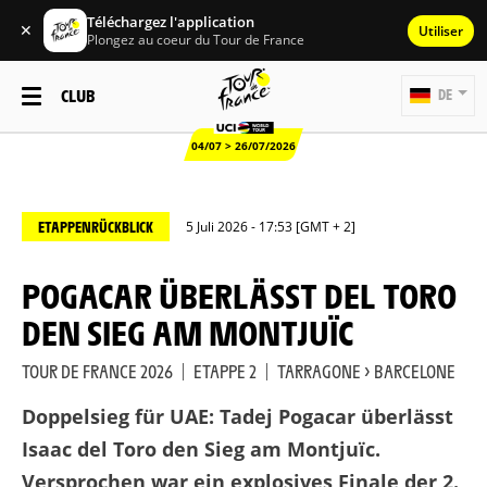
Téléchargez l'application
✕
Utiliser
Plongez au coeur du Tour de France
CLUB
DE
04/07 > 26/07/2026
ETAPPENRÜCKBLICK
5 Juli 2026 - 17:53 [GMT + 2]
POGACAR ÜBERLÄSST DEL TORO
DEN SIEG AM MONTJUÏC
TOUR DE FRANCE 2026
|
ETAPPE 2
|
TARRAGONE > BARCELONE
Doppelsieg für UAE: Tadej Pogacar überlässt
Isaac del Toro den Sieg am Montjuïc.
Versprochen war ein explosives Finale der 2.