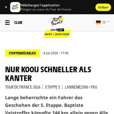
Téléchargez l'application
✕
Utiliser
Plongez au coeur du Tour de France
CLUB
DE
04/07 > 26/07/2026
ETAPPENRÜCKBLICK
8 Juli 2026 - 17:56
NUR KOOIJ SCHNELLER ALS
KANTER
TOUR DE FRANCE 2026
|
ETAPPE 5
|
LANNEMEZAN > PAU
Lange beherrschte ein Fahrer das
Geschehen der 5. Etappe. Baptiste
Veistroffer kämpfte 144 km allein gegen Alle