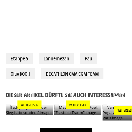
Etappe 5
Lannemezan
Pau
Olav KOOIJ
DECATHLON CMA CGM TEAM
TADEJ POGACAR:
MATHIEU VAN DER
"JEDER SIEG IST
POEL: "ES IST EIN
VAN DER PO
BESONDERS"
TRAUM"
POGACAR L
DIESER ARTIKEL DÜRFTE SIE AUCH INTERESSIEREN
ÜBER PARIS
WEITERLESEN
WEITERLESEN
WEITERLES