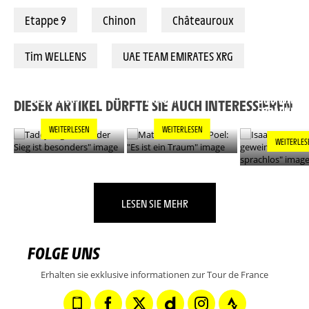
Etappe 9
Chinon
Châteauroux
Tim WELLENS
UAE TEAM EMIRATES XRG
TADEJ POGACAR:
MATHIEU VAN DER
ISAAC DEL T
"JEDER SIEG IST
POEL: "ES IST EIN
"ICH HABE 
BESONDERS"
TRAUM"
UND WAR
DIESER ARTIKEL DÜRFTE SIE AUCH INTERESSIEREN
SPRACHLOS
WEITERLESEN
WEITERLESEN
WEITERLES
LESEN SIE MEHR
FOLGE UNS
Erhalten sie exklusive informationen zur Tour de France