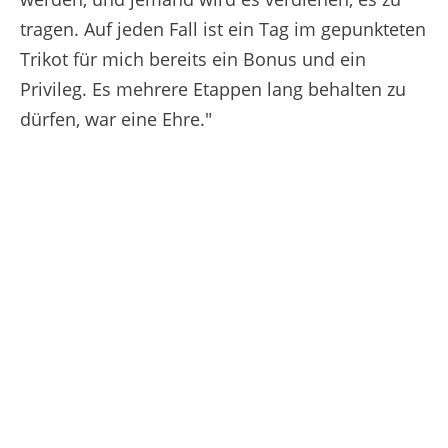
tragen. Auf jeden Fall ist ein Tag im gepunkteten
Trikot für mich bereits ein Bonus und ein
Privileg. Es mehrere Etappen lang behalten zu
dürfen, war eine Ehre."
13/07/2025 – Tour de France 2025 – Étape 9 - Chinon / Châteauroux (174,1 km) - Tim WELLENS (UAE TEAM EMIRATES XRG) © A.S.O./Charly Lopez