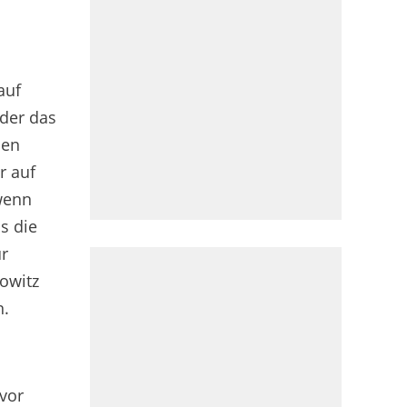
auf
der das
nen
r auf
wenn
s die
ur
owitz
n.
vor