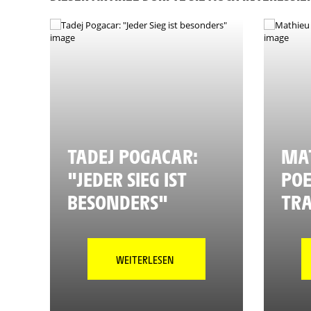
TADEJ POGACAR:
MAT
"JEDER SIEG IST
POE
BESONDERS"
TR
WEITERLESEN