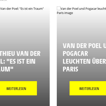
VAN DER POEL 
HIEU VAN DER
POGACAR
L: "ES IST EIN
LEUCHTEN ÜBER
AUM"
PARIS
WEITERLESEN
WEITERLESEN