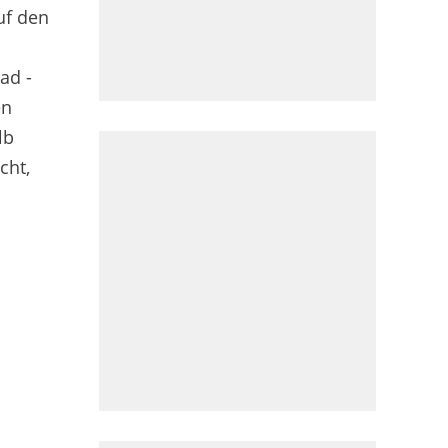
uf den
ad -
en
lb
cht,