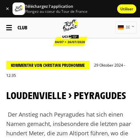
Téléchargez l'application
✕
Utiliser
Plongez au coeur du Tour de France
CLUB
DE
04/07 > 26/07/2026
KOMMENTAR VON CHRISTIAN PRUDHOMME
29 Oktober 2024 -
12:35
LOUDENVIELLE > PEYRAGUDES
Der Anstieg nach Peyragudes hat sich einen
Namen gemacht, insbesondere die letzten paar
hundert Meter, die zum Altiport führen, wo die