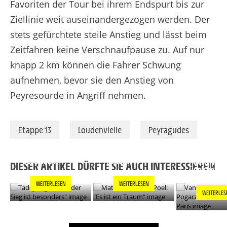
Favoriten der Tour bei ihrem Endspurt bis zur
Ziellinie weit auseinandergezogen werden. Der
stets gefürchtete steile Anstieg und lässt beim
Zeitfahren keine Verschnaufpause zu. Auf nur
knapp 2 km können die Fahrer Schwung
aufnehmen, bevor sie den Anstieg von
Peyresourde in Angriff nehmen.
Etappe 13
Loudenvielle
Peyragudes
TADEJ POGACAR:
MATHIEU VAN DER
"JEDER SIEG IST
POEL: "ES IST EIN
VAN DER PO
BESONDERS"
TRAUM"
POGACAR L
DIESER ARTIKEL DÜRFTE SIE AUCH INTERESSIEREN
ÜBER PARIS
WEITERLESEN
WEITERLESEN
WEITERLES