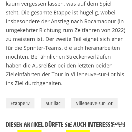
kaum vergessen lassen, was auf dem Spiel
steht. Die gesamte Etappe ist hügelig, wobei
insbesondere der Anstieg nach Rocamadour (in
umgekehrter Richtung zum Zeitfahren von 2022)
zu meistern ist. Der zweite Teil eignet sich eher
für die Sprinter-Teams, die sich heranarbeiten
möchten. Bei ähnlichen Streckenverläufen
haben die Ausreißer bei den letzten beiden
Zieleinfahrten der Tour in Villeneuve-sur-Lot bis
ins Ziel durchgehalten.
Etappe 12
Aurillac
Villeneuve-sur-Lot
TADEJ POGACAR:
MATHIEU VAN DER
"JEDER SIEG IST
POEL: "ES IST EIN
VAN DER PO
BESONDERS"
TRAUM"
POGACAR L
DIESER ARTIKEL DÜRFTE SIE AUCH INTERESSIEREN
ÜBER PARIS