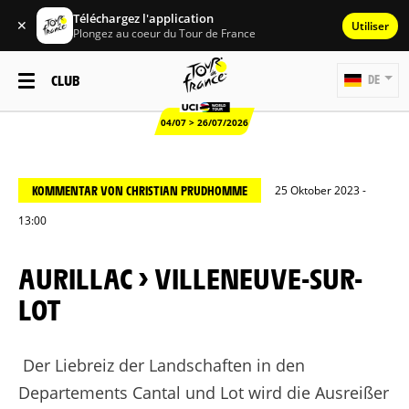
Téléchargez l'application
✕
Utiliser
Plongez au coeur du Tour de France
CLUB
DE
04/07 > 26/07/2026
KOMMENTAR VON CHRISTIAN PRUDHOMME
25 Oktober 2023 -
13:00
AURILLAC > VILLENEUVE-SUR-
LOT
Der Liebreiz der Landschaften in den
Departements Cantal und Lot wird die Ausreißer