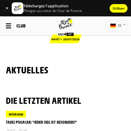
Téléchargez l'application
✕
Utiliser
Plongez au coeur du Tour de France
CLUB
DE
04/07 > 26/07/2026
AKTUELLES
DIE LETZTEN ARTIKEL
INTERVIEW
TADEJ POGACAR: "JEDER SIEG IST BESONDERS"
26/07 - 20:36