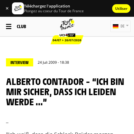
Téléchargez l'application
✕
Utiliser
Plongez au coeur du Tour de France
CLUB
DE
04/07 > 26/07/2026
INTERVIEW
24 Juli 2009 - 18:38
ALBERTO CONTADOR – “ICH BIN
MIR SICHER, DASS ICH LEIDEN
WERDE ...”
_