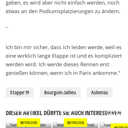
geben, es wird aber nicht einfach werden, noch
etwas an den Podiumsplatzierungen zu ändern.
_
Ich bin mir sicher, dass ich leiden werde, weil es
eine wirklich lange Etappe ist und es kompliziert
werden wird. Ich werde dieses Rennen erst
genießen können, wenn ich in Paris ankomme."
Etappe 19
Bourgoin-Jallieu
Aubenas
TADEJ POGACAR:
MATHIEU VAN DER
ISAAC DEL T
"JEDER SIEG IST
POEL: "ES IST EIN
"ICH HABE 
BESONDERS"
TRAUM"
UND WAR
DIESER ARTIKEL DÜRFTE SIE AUCH INTERESSIEREN
SPRACHLOS
WEITERLESEN
WEITERLESEN
WEITERLES