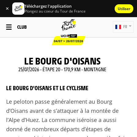
Téléchargez l'application
✕
Utiliser
Plongez au coeur du Tour de France
CLUB
FR
04/07 > 26/07/2026
LE BOURG D'OISANS
25/07/2026 - ÉTAPE 20 - 170,9 KM - MONTAGNE
LE BOURG D’OISANS ET LE CYCLISME
Le peloton passe généralement au Bourg
d’Oisans avant de s’attaquer à la montée de
l’Alpe d’Huez. La commune iséroise a aussi
donné de nombreux départs d’étapes de