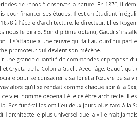
 périodes de repos à observer la nature. En 1870, il d
s pour financer ses études. Il est un étudiant irrégu
878 à l’école d’architecture, le directeur, Elies Rogent
mps nous le dira ». Son diplôme obtenu, Gaudi s’insta
on, il s’attaque à une œuvre qui fait aujourd’hui par
iche promoteur qui devient son mécène.
çoit une grande quantité de commandes et propose d’
l et Crypta de la Colonia Güell. Avec l’âge, Gaudí, qu
ociale pour se consacrer à sa foi et à l’œuvre de sa vi
way alors qu’il se rendait comme chaque soir à la Sagr
 vieil homme dépenaillé le célèbre architecte. Il est 
lia. Ses funérailles ont lieu deux jours plus tard à l
 l’architecte le plus universel que la ville n’ait jama