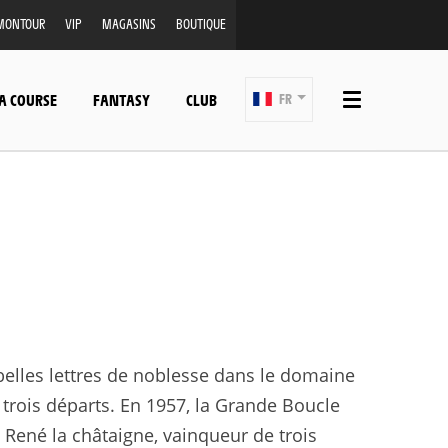
MONTOUR
VIP
MAGASINS
BOUTIQUE
A COURSE
FANTASY
CLUB
FR
belles lettres de noblesse dans le domaine
t trois départs. En 1957, la Grande Boucle
it René la châtaigne, vainqueur de trois