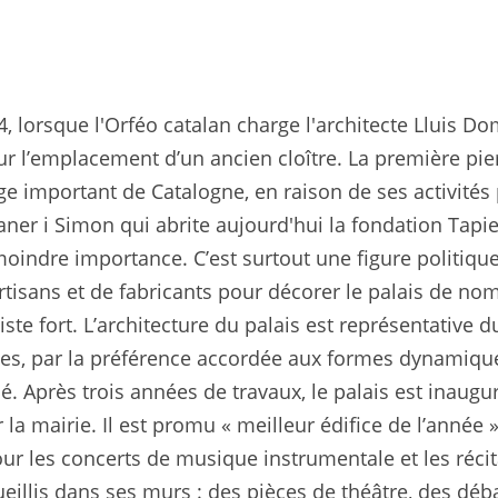
4, lorsque l'Orféo catalan charge l'architecte Lluis 
 sur l’emplacement d’un ancien cloître. La première pie
mportant de Catalogne, en raison de ses activités po
ontaner i Simon qui abrite aujourd'hui la fondation Tap
indre importance. C’est surtout une figure politique 
rtisans et de fabricants pour décorer le palais de n
iste fort. L’architecture du palais est représentative
es, par la préférence accordée aux formes dynamiques
 Après trois années de travaux, le palais est inauguré
la mairie. Il est promu « meilleur édifice de l’année »
ur les concerts de musique instrumentale et les réci
llis dans ses murs : des pièces de théâtre, des débat