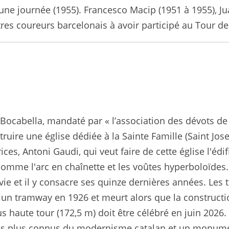
t une journée (1955). Francesco Macip (1951 à 1955), 
tres coureurs barcelonais à avoir participé au Tour de
ocabella, mandaté par « l’association des dévots de S
uire une église dédiée à la Sainte Famille (Saint Josep
ces, Antoni Gaudi, qui veut faire de cette église l'édi
comme l'arc en chaînette et les voûtes hyperboloïdes.
vie et il y consacre ses quinze dernières années. Le
 un tramway en 1926 et meurt alors que la constructio
s haute tour (172,5 m) doit être célébré en juin 2026.
les plus connus du modernisme catalan et un monume