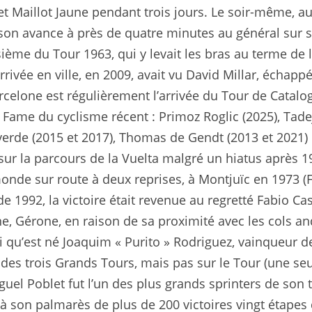
t Maillot Jaune pendant trois jours. Le soir-même, au 
 son avance à près de quatre minutes au général sur s
oisième du Tour 1963, qui y levait les bras au terme d
arrivée en ville, en 2009, avait vu David Millar, échap
rcelone est régulièrement l’arrivée du Tour de Catalog
 Fame du cyclisme récent : Primoz Roglic (2025), Tade
rde (2015 et 2017), Thomas de Gendt (2013 et 2021) ou
r la parcours de la Vuelta malgré un hiatus après 19
onde sur route à deux reprises, à Montjuïc en 1973 (F
 de 1992, la victoire était revenue au regretté Fabio 
ane, Gérone, en raison de sa proximité avec les cols an
 qu’est né Joaquim « Purito » Rodriguez, vainqueur d
des trois Grands Tours, mais pas sur le Tour (une seul
guel Poblet fut l’un des plus grands sprinters de s
à son palmarès de plus de 200 victoires vingt étapes 