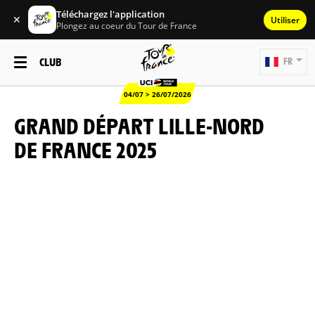
Téléchargez l'application
✕
Utiliser
Plongez au coeur du Tour de France
CLUB
FR
04/07 > 26/07/2026
GRAND DÉPART LILLE-NORD
DE FRANCE 2025