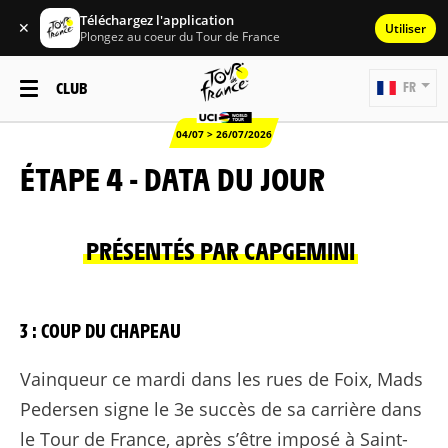
Téléchargez l'application
✕
Utiliser
Plongez au coeur du Tour de France
CLUB
FR
04/07 > 26/07/2026
ÉTAPE 4 - DATA DU JOUR
PRÉSENTÉS PAR CAPGEMINI
3 : COUP DU CHAPEAU
Vainqueur ce mardi dans les rues de Foix, Mads
Pedersen signe le 3e succès de sa carrière dans
le Tour de France, après s’être imposé à Saint-