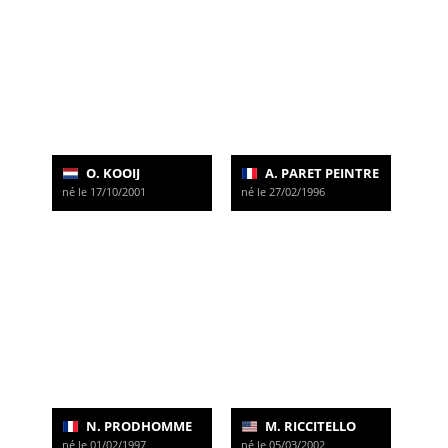
O. KOOIJ
A. PARET PEINTRE
né le 17/10/2001
né le 27/02/1996
N. PRODHOMME
M. RICCITELLO
né le 01/02/1997
né le 05/03/2002