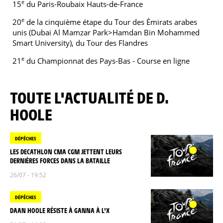
e
15
du Paris-Roubaix Hauts-de-France
e
20
de la cinquième étape du Tour des Émirats arabes
unis (Dubai Al Mamzar Park>Hamdan Bin Mohammed
Smart University), du Tour des Flandres
e
21
du Championnat des Pays-Bas - Course en ligne
TOUTE L'ACTUALITÉ DE D.
HOOLE
DÉPÊCHES
LES DECATHLON CMA CGM JETTENT LEURS
DERNIÈRES FORCES DANS LA BATAILLE
26/07 - 19:52
DÉPÊCHES
DAAN HOOLE RÉSISTE À GANNA À L'X