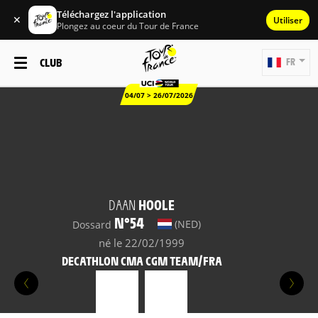
Téléchargez l'application
✕
Utiliser
Plongez au coeur du Tour de France
CLUB
FR
04/07 > 26/07/2026
DAAN
HOOLE
N°54
(NED)
Dossard
né le 22/02/1999
DECATHLON CMA CGM TEAM/FRA