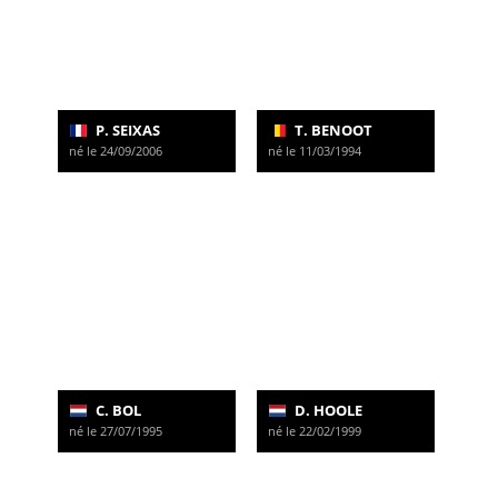
P. SEIXAS
T. BENOOT
né le 24/09/2006
né le 11/03/1994
C. BOL
D. HOOLE
né le 27/07/1995
né le 22/02/1999