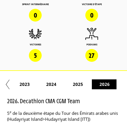
SPRINT INTERMÉDIAIRE
VICTOIRE D'ÉTAPE
0
0
VICTOIRES
PODIUMS
5
27
22
2023
2024
2025
2026
2026. Decathlon CMA CGM Team
e
5
de la deuxième étape du Tour des Émirats arabes unis
(Hudayriyat Island>Hudayriyat Island [ITT])