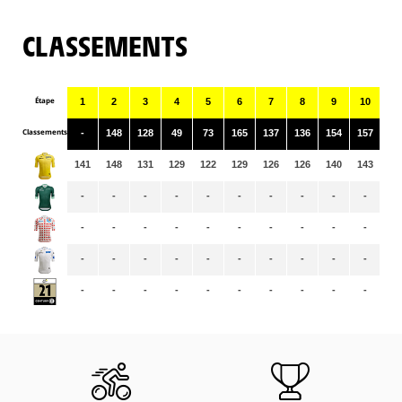
CLASSEMENTS
Étape
1
2
3
4
5
6
7
8
9
10
11
Classements
-
148
128
49
73
165
137
136
154
157
12
141
148
131
129
122
129
126
126
140
143
14
-
-
-
-
-
-
-
-
-
-
-
-
-
-
-
-
-
-
-
-
-
-
-
-
-
-
-
-
-
-
-
-
-
-
-
-
-
-
-
-
-
-
-
-