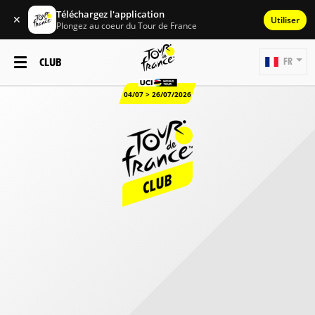
Téléchargez l'application
✕
Utiliser
Plongez au coeur du Tour de France
CLUB
FR
04/07 > 26/07/2026