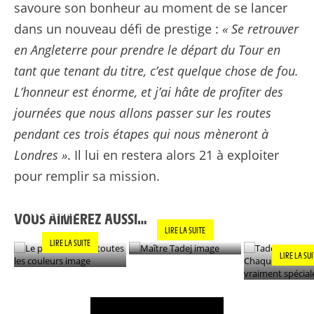
savoure son bonheur au moment de se lancer
dans un nouveau défi de prestige :
« Se retrouver
en Angleterre pour prendre le départ du Tour en
tant que tenant du titre, c’est quelque chose de fou.
L’honneur est énorme, et j’ai hâte de profiter des
journées que nous allons passer sur les routes
pendant ces trois étapes qui nous mèneront à
Londres »
. Il lui en restera alors 21 à exploiter
pour remplir sa mission.
LE PANACHE SOUS
TADEJ POGAC
MAÎTRE TADEJ
TOUTES LES
CHAQUE VIC
COULEURS
EST VRAIM
VOUS AIMEREZ AUSSI…
SPÉCIALE »
LIRE LA SUITE
LIRE LA SUITE
LIRE LA SU