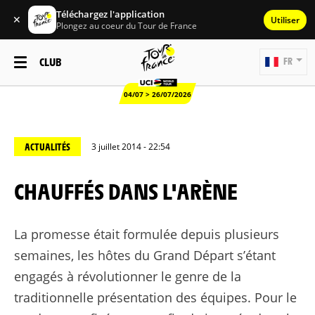
Téléchargez l'application
✕
Utiliser
Plongez au coeur du Tour de France
CLUB
FR
04/07 > 26/07/2026
ACTUALITÉS
3 juillet 2014 - 22:54
CHAUFFÉS DANS L'ARÈNE
La promesse était formulée depuis plusieurs
semaines, les hôtes du Grand Départ s’étant
engagés à révolutionner le genre de la
traditionnelle présentation des équipes. Pour le