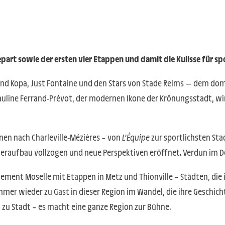
épart sowie der ersten vier Etappen und damit die Kulisse für sp
ond Kopa, Just Fontaine und den Stars von Stade Reims — dem dom
auline Ferrand-Prévot, der modernen Ikone der Krönungsstadt, wir
nen nach Charleville-Mézières – von
L'Équipe
zur sportlichsten Sta
deraufbau vollzogen und neue Perspektiven eröffnet. Verdun im 
ement Moselle mit Etappen in Metz und Thionville – Städten, die 
immer wieder zu Gast in dieser Region im Wandel, die ihre Geschi
t zu Stadt – es macht eine ganze Region zur Bühne.