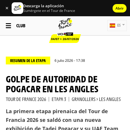
Descarga la aplicación
✕
Abrir
Sumérgete en el Tour de France
CLUB
ES
04/07 > 26/07/2026
RESUMEN DE LA ETAPA
6 julio 2026 - 17:38
GOLPE DE AUTORIDAD DE
POGACAR EN LES ANGLES
TOUR DE FRANCE 2026
|
ETAPA 3
|
GRANOLLERS > LES ANGLES
La primera etapa pirenaica del Tour de
Francia 2026 se saldó con una nueva
exhibición de Tadej Pogacar y su UAE Team