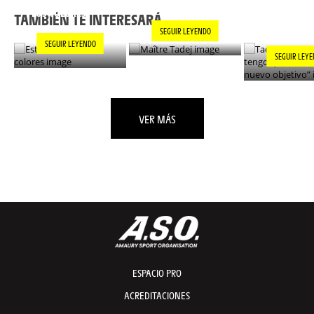
ESTILO EN TODOS
“AHORA TE
LOS COLORES
ENCONTRAR
TAMBIÉN TE INTERESARÁ...
NUEVO OBJ
SEGUIR LEYENDO
SEGUIR LEYENDO
SEGUIR LEY
VER MÁS
ESPACIO PRO
ACREDITACIONES