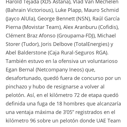
Harold Tejada (XDS Astana), Vlad Van Mechelen
(Bahrain Victorious), Luke Plapp, Mauro Schmid
(Jayco AlUla), George Bennett (NSN), Raúl García
Pierna (Movistar Team), Alex Aranburu (Cofidis),
Clément Braz Afonso (Groupama-FDJ), Michael
Storer (Tudor), Joris Delbove (TotalEnergies) y
Abel Balderstone (Caja Rural-Seguros RGA).
También estuvo en la ofensiva un voluntarioso
Egan Bernal (Netcompany Ineos) que,
desafortunado, quedó fuera de concurso por un
pinchazo y hubo de resignarse a volver al
pelotón. Así, en el kilómetro 72 de etapa quedó
definida una fuga de 18 hombres que alcanzaría
una ventaja máxima de 3’05” registrados en el
kilómetro 96 sobre un pelotón donde UAE Team